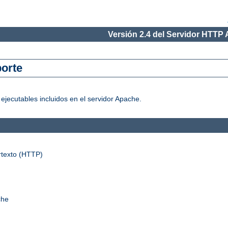
Versión 2.4 del Servidor HTTP
orte
jecutables incluidos en el servidor Apache.
rtexto (HTTP)
che