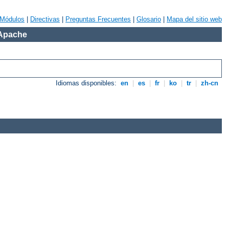
Módulos
|
Directivas
|
Preguntas Frecuentes
|
Glosario
|
Mapa del sitio web
 Apache
Idiomas disponibles:
en
|
es
|
fr
|
ko
|
tr
|
zh-cn