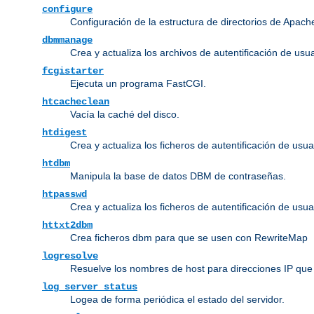
configure
Configuración de la estructura de directorios de Apach
dbmmanage
Crea y actualiza los archivos de autentificación de us
fcgistarter
Ejecuta un programa FastCGI.
htcacheclean
Vacía la caché del disco.
htdigest
Crea y actualiza los ficheros de autentificación de usua
htdbm
Manipula la base de datos DBM de contraseñas.
htpasswd
Crea y actualiza los ficheros de autentificación de usua
httxt2dbm
Crea ficheros dbm para que se usen con RewriteMap
logresolve
Resuelve los nombres de host para direcciones IP que 
log_server_status
Logea de forma periódica el estado del servidor.