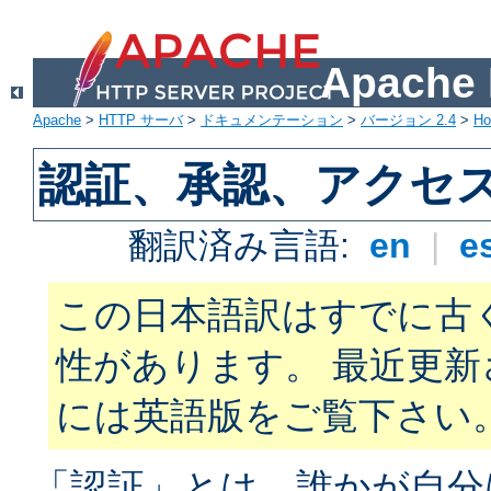
Apach
Apache
>
HTTP サーバ
>
ドキュメンテーション
>
バージョン 2.4
>
H
認証、承認、アクセ
翻訳済み言語:
en
|
e
この日本語訳はすでに古
性があります。 最近更
には英語版をご覧下さい
「認証」とは、誰かが自分