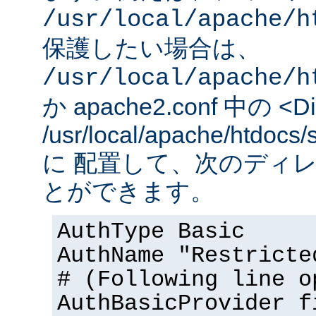
/usr/local/apache/h
保護したい場合は、
/usr/local/apache/h
か apache2.conf 中の <Dir
/usr/local/apache/htd
に 配置して、次のディ
とができます。
AuthType Basic
AuthName "Restricte
# (Following line o
AuthBasicProvider f