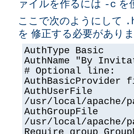
ァイルを作るには
を
-c
ここで次のようにして
.
を 修正する必要があり
AuthType Basic
AuthName "By Invita
# Optional line:
AuthBasicProvider f
AuthUserFile
/usr/local/apache/p
AuthGroupFile
/usr/local/apache/p
Require group Group