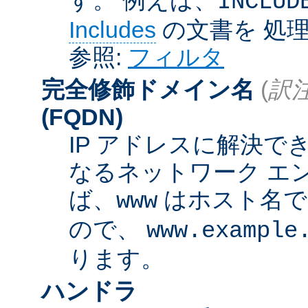
INCLUD
Includes
の文書を 処
参照:
フィルタ
完全修飾ドメイン名
(
訳注
(FQDN)
IP アドレスに解決
なるネットワーク エ
ば、
はホスト名
www
ので、
www.example
ります。
ハンドラ