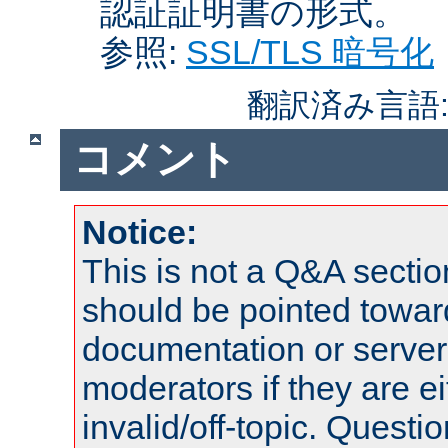
認証証明書の形式。
参照:
SSL/TLS 暗号化
翻訳済み言語
コメント
Notice:
This is not a Q&A sect
should be pointed towar
documentation or serve
moderators if they are 
invalid/off-topic. Quest