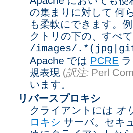
Apache において
の集まりに対して 何
も柔軟にできます。例えば
クトリの下の、すべての .g
/images/.*(jpg|gi
Apache では
PCRE
ラ
規表現
(
訳注:
Perl Comp
います。
リバースプロキシ
クライアントには
オ
ロキシ
サーバ。セキュ