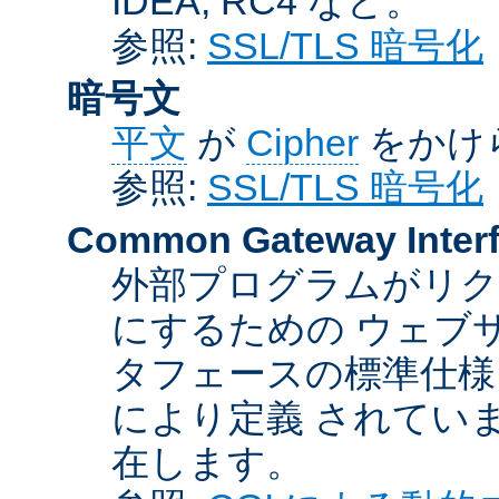
IDEA, RC4 など。
参照:
SSL/TLS 暗号化
暗号文
平文
が
Cipher
をかけ
参照:
SSL/TLS 暗号化
Common Gateway Inter
外部プログラムがリ
にするための ウェブ
タフェースの標準仕様
により定義 されてい
在します。