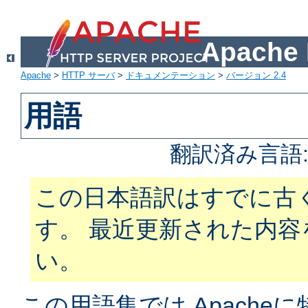
Apach
Apache
>
HTTP サーバ
>
ドキュメンテーション
>
バージョン 2.4
用語
翻訳済み言語
この日本語訳はすでに古
す。 最近更新された内
い。
この用語集では Apach