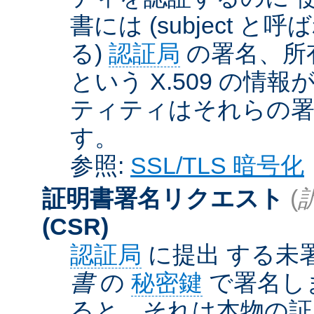
書には (subject と呼
る)
認証局
の署名、所
という X.509 の
ティティはそれらの署
す。
参照:
SSL/TLS 暗号化
証明書署名リクエスト
(
(CSR)
認証局
に提出 する未
書
の
秘密鍵
で署名しま
ると、それは本物の証