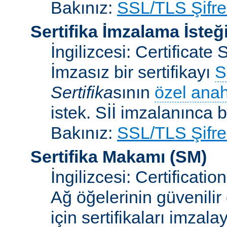
Bakınız:
SSL/TLS Şifre
Sertifika İmzalama İsteğ
İngilizcesi: Certificat
İmzasız bir sertifikayı
S
Sertifika
sının
özel anah
istek. Sİİ imzalanınca bi
Bakınız:
SSL/TLS Şifre
Sertifika Makamı
(SM)
İngilizcesi: Certificatio
Ağ öğelerinin güvenilir
için sertifikaları imzal