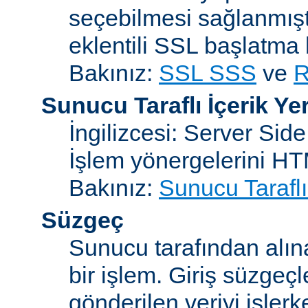
seçebilmesi sağlanmışt
eklentili SSL başlatma
Bakınız:
SSL SSS
ve
R
Sunucu Taraflı İçerik Ye
İngilizcesi: Server Sid
İşlem yönergelerini H
Bakınız:
Sunucu Taraflı
Süzgeç
Sunucu tarafından alın
bir işlem. Giriş süzgeç
gönderilen veriyi işler