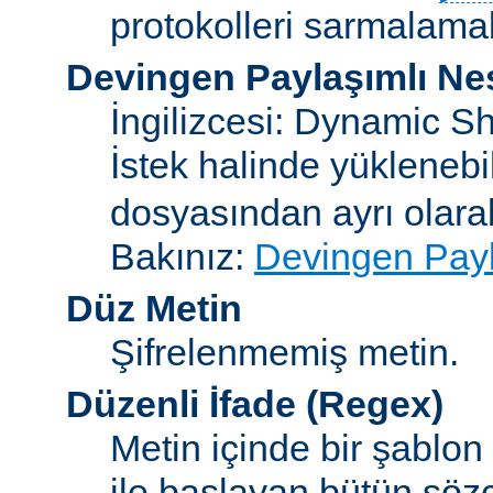
protokolleri sarmalamakt
Devingen Paylaşımlı Ne
İngilizcesi: Dynamic S
İstek halinde yükleneb
dosyasından ayrı olar
Bakınız:
Devingen Payl
Düz Metin
Şifrelenmemiş metin.
Düzenli İfade
(Regex)
Metin içinde bir şablon
ile başlayan bütün sözc