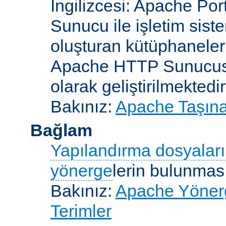
İngilizcesi: Apache Po
Sunucu ile işletim sist
oluşturan kütüphaneler
Apache HTTP Sunucusun
olarak geliştirilmektedir
Bakınız:
Apache Taşınab
Bağlam
Yapılandırma dosyaları
yönerge
lerin bulunması
Bakınız:
Apache Yönerge
Terimler