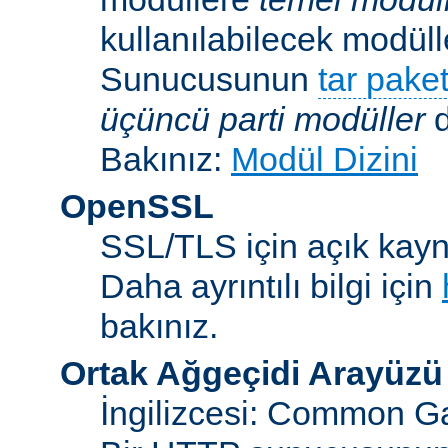
kullanılabilecek modü
Sunucusunun
tar paket
üçüncü parti modüller
d
Bakınız:
Modül Dizini
OpenSSL
SSL/TLS için açık kayna
Daha ayrıntılı bilgi için
bakınız.
Ortak Ağgeçidi Arayüzü
İngilizcesi: Common Ga