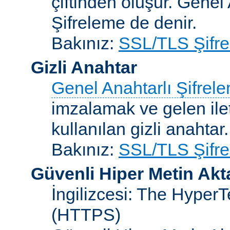
çiftinden oluşur. Genel
Şifreleme de denir.
Bakınız:
SSL/TLS Şifre
Gizli Anahtar
Genel Anahtarlı Şifrel
imzalamak ve gelen ilet
kullanılan gizli anahtar.
Bakınız:
SSL/TLS Şifre
Güvenli Hiper Metin Ak
İngilizcesi: The HyperT
(HTTPS)