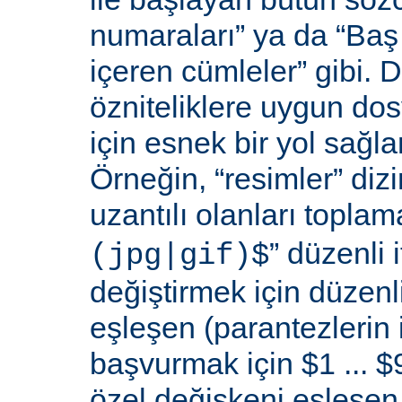
numaraları” ya da “Baş 
içeren cümleler” gibi. D
özniteliklere uygun do
için esnek bir yol sağl
Örneğin, “resimler” dizi
uzantılı olanları toplama
” düzenli i
(jpg|gif)$
değiştirmek için düzenli
eşleşen (parantezlerin
başvurmak için $1 ... $9
özel değişkeni eşleşen 