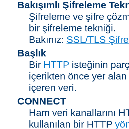
Bakışımlı Şifreleme Tekn
Şifreleme ve şifre çözme
bir şifreleme tekniği.
Bakınız:
SSL/TLS Şifre
Başlık
Bir
HTTP
isteğinin parç
içerikten önce yer alan
içeren veri.
CONNECT
Ham veri kanallarını H
kullanılan bir HTTP
yö