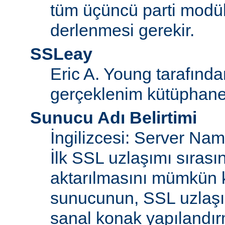
tüm üçüncü parti modül
derlenmesi gerekir.
SSLeay
Eric A. Young tarafınd
gerçeklenim kütüphane
Sunucu Adı Belirtimi
İngilizcesi: Server Na
İlk SSL uzlaşımı sıras
aktarılmasını mümkün kı
sunucunun, SSL uzlaşım
sanal konak yapılandır