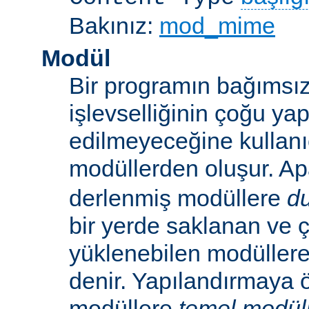
Bakınız:
mod_mime
Modül
Bir programın bağımsız
işlevselliğinin çoğu ya
edilmeyeceğine kullanıc
modüllerden oluşur. A
derlenmiş modüllere
d
bir yerde saklanan ve ç
yüklenebilen modüller
denir. Yapılandırmaya ö
modüllere
temel modül