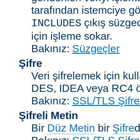
tarafından istemciye gö
çıkış süzgec
INCLUDES
için işleme sokar.
Bakınız:
Süzgeçler
Şifre
Veri şifrelemek için kul
DES, IDEA veya RC4 örn
Bakınız:
SSL/TLS Şifre
Şifreli Metin
Bir
Düz Metin
bir
Şifre
d