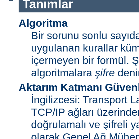
Tanımlar
Algoritma
Bir sorunu sonlu sayı
uygulanan kurallar küme
içermeyen bir formül. Ş
algoritmalara
şifre
denir
Aktarım Katmanı Güvenl
İngilizcesi: Transport 
TCP/IP ağları üzerinden
doğrulamalı ve şifreli y
olarak Genel Ağ Mühen