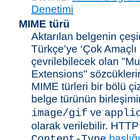
Denetimi
MIME türü
Aktarılan belgenin çeşi
Türkçe’ye ‘Çok Amaçlı 
çevrilebilecek olan "Mu
Extensions" sözcüklerin
MIME türleri bir bölü çiz
belge türünün birleşim
ve
image/gif
appli
olarak verilebilir. HTT
başlığ
Content-Type