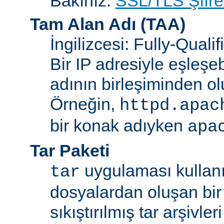
Bakınız:
SSL/TLS Şifre
Tam Alan Adı
(TAA)
İngilizcesi: Fully-Qua
Bir IP adresiyle eşleşeb
adının birleşiminden ol
Örneğin,
httpd.apac
bir konak adıyken
apa
Tar Paketi
uygulaması kullanıl
tar
dosyalardan oluşan bir
sıkıştırılmış tar arşivle