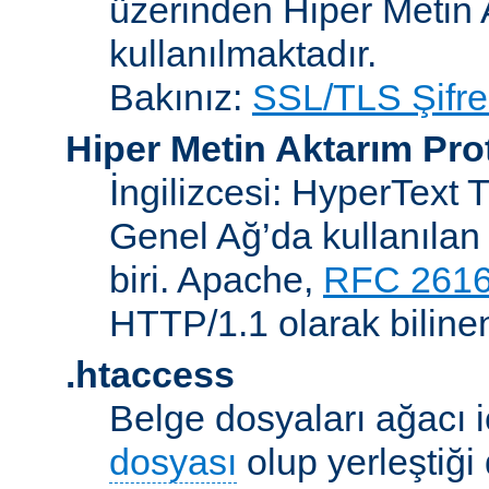
üzerinden Hiper Metin 
kullanılmaktadır.
Bakınız:
SSL/TLS Şifre
Hiper Metin Aktarım Pro
İngilizcesi: HyperText 
Genel Ağ’da kullanılan 
biri. Apache,
RFC 261
HTTP/1.1 olarak biline
.htaccess
Belge dosyaları ağacı iç
dosyası
olup yerleştiği 