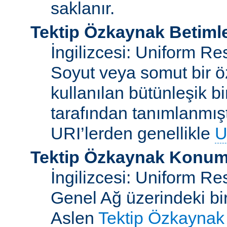
saklanır.
Tektip Özkaynak Betimle
İngilizcesi: Uniform Re
Soyut veya somut bir ö
kullanılan bütünleşik bi
tarafından tanımlanmışt
URI’lerden genellikle
U
Tektip Özkaynak Konuml
İngilizcesi: Uniform R
Genel Ağ üzerindeki bi
Aslen
Tektip Özkaynak 