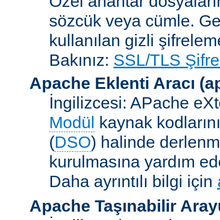
Özel anahtar dosyaların
sözcük veya cümle. Ge
kullanılan gizli şifrele
Bakınız:
SSL/TLS Şifre
Apache Eklenti Aracı
(a
İngilizcesi: APache eXt
Modül
kaynak kodlarını
(
DSO
) halinde derlen
kurulmasına yardım eden
Daha ayrıntılı bilgi için
Apache Taşınabilir Ara