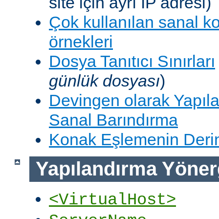
site için ayrı IP adresi)
Çok kullanılan sanal k
örnekleri
Dosya Tanıtıcı Sınırları
günlük dosyası
)
Devingen olarak Yapıla
Sanal Barındırma
Konak Eşlemenin Derin
Yapılandırma Yöner
<VirtualHost>