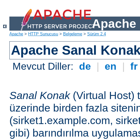
Apache 
Apache
>
HTTP Sunucusu
>
Belgeleme
>
Sürüm 2.4
Apache Sanal Konak 
Mevcut Diller:
de
|
en
|
f
Sanal Konak
(Virtual Host) 
üzerinde birden fazla siteni
(sirket1.example.com, sirk
gibi) barındırılma uygulamas