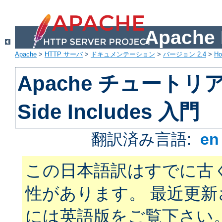
Apach
Apache
>
HTTP サーバ
>
ドキュメンテーション
>
バージョン 2.4
>
H
Apache チュートリアル
Side Includes 入門
翻訳済み言語:
e
この日本語訳はすでに古
性があります。 最近更
には英語版をご覧下さい