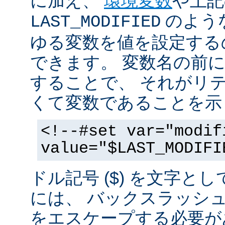
に加え、
環境変数
や上記
のような
LAST_MODIFIED
ゆる変数を値を設定する
できます。 変数名の前にド
することで、 それがリ
くて変数であることを示
<!--#set var="modif
value="$LAST_MODIFI
ドル記号 ($) を文字と
には、 バックスラッシ
をエスケープする必要が