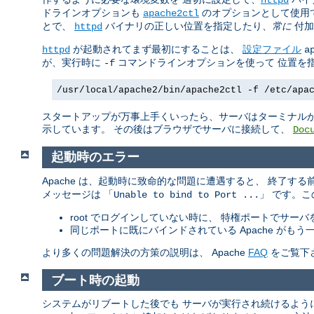
ドラインオプションも
のオプションとして使用
apache2ctl
とで、
バイナリの正しい位置を指定したり、
常に
付加
httpd
が起動されてまず最初にすることは、
設定ファイル
httpd
a
が、実行時に
コマンドラインオプションを使って 位置を
-f
/usr/local/apache2/bin/apache2ctl -f /etc/apa
スタートアップが万事上手くいったら、サーバはターミナルか
示しています。 その後はブラウザでサーバに接続して、
Doc
起動時のエラー
Apache は、起動時に致命的な問題に遭遇すると、 終了す
メッセージは 「
」 です。
Unable to bind to Port ...
root でログインしていない時に、 特権ポートでサー
同じポートに既にバインドされている Apache が
より多くの問題解決の方策の説明は、 Apache
FAQ
をご覧下
ブート時の起動
システムがリブートした後でも サーバが実行され続けるよう