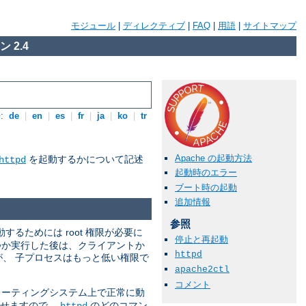
モジュール
|
ディレクティブ
|
FAQ
|
用語
|
サイトマップ
 2.4
:
de
|
en
|
es
|
fr
|
ja
|
ko
|
tr
Apache の起動方法
を起動するかについて記述
httpd
起動時のエラー
ブート時の起動
追加情報
参照
動するためには root 権限が必要に
停止と再起動
つか実行した後は、クライアントか
httpd
すが、 子プロセスはもっと低い権限で
apache2ctl
コメント
ーティングシステム上で正常に動
させますので、
のどのコマン
httpd