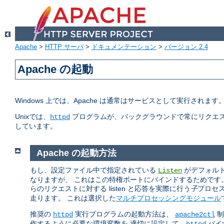
Apache
>
HTTP サーバ
>
ドキュメンテーション
>
バージョン 2.4
Apache の起動
Windows 上では、Apache は通常はサービスとして実行されま
Unixでは、
プログラムが、バックグラウンドで常にリクエス
httpd
しています。
Apache の起動方法
もし、設定ファイル中で指定されている
がデフォルトの
Listen
なりますが、 これはこの特権ポートにバインドするためです
らのリクエストに対する listen と応答を実際に行う
子
プロセ
走ります。 これは選択した
マルチプロセッシングモジュール
推奨の
実行プログラムの起動方法は、
制
httpd
apache2ctl
作するように必要な環境変数を 適切に設定して、
バイ
httpd