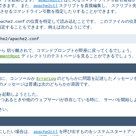
できます。 また、
スクリプトを直接編集し、 スクリプト
apache2ctl
させるコマンドライン引数を指定したりすることができます。
の位置を特定して読み込むことです。 このファイルの位
pache2.conf
指定することもできます。例えば次のようにです。
che2/apache2.conf
ら 切り離されて、コマンドプロンプトが即座に戻ってくるでしょう。
ディレクトリのテストページを見ることができるでしょう。
umentRoot
る前に、コンソールか
のどちらかに問題を記述したメッセージを
ErrorLog
このメッセージは普通は次のどちらかが原因です。
バを起動しようとした。
もう一つあるときや他のウェブサーバが存在している時に、 サーバを開始し
さい。
にしたい場合は、
を呼び出すものをシステムスタートアッ
apache2ctl