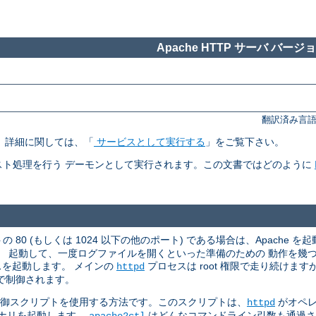
Apache HTTP サーバ バージョン
翻訳済み言語
す。 詳細に関しては、「
サービスとして実行する
」をご覧下さい。
ト処理を行う デーモンとして実行されます。この文書ではどのように
 80 (もしくは 1024 以下の他のポート) である場合は、Apache を起
。 起動して、一度ログファイルを開くといった準備のための 動作を幾
スを起動します。 メインの
プロセスは root 権限で走り続けま
httpd
で制御されます。
御スクリプトを使用する方法です。このスクリプトは、
がオペレ
httpd
ナリを起動します。
はどんなコマンドライン引数も通過
apache2ctl