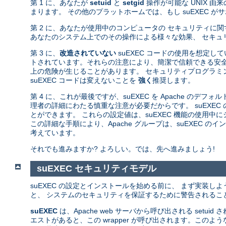
第 1 に、あなたが
setuid
と
setgid
操作が可能な UNIX 
まります。 その他のプラットホームでは、もし suEXEC 
第 2 に、あなたが使用中のコンピュータの セキュリティに
あなたのシステム上でのその操作による様々な効果、 セキュ
第 3 に、
改造されていない
suEXEC コードの使用を想定し
トされています。それらの注意により、簡潔で信頼できる安全
上の危険が生じることがあります。 セキュリティプログラミン
suEXEC コードは変えないことを
強く
推奨します。
第 4 に、これが最後ですが、suEXEC を Apache のデフ
理者の詳細にわたる慎重な注意が必要だからです。 suEXEC
とができます。 これらの設定値は、suEXEC 機能の使用
この詳細な手順により、Apache グループは、suEXEC
考えています。
それでも進みますか? よろしい。では、先へ進みましょう!
suEXEC セキュリティモデル
suEXEC の設定とインストールを始める前に、 まず実装し
と、 システムのセキュリティを保証するために警告されるこ
suEXEC
は、Apache web サーバから呼び出される setuid
エストがあると、この wrapper が呼び出されます。このよ