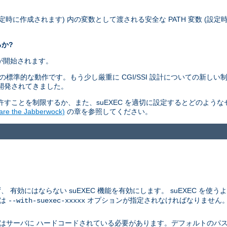
設定時に作成されます) 内の変数として渡される安全な PATH 変数 (設
るか?
ムが開始されます。
ィモデルの標準的な動作です。もう少し厳重に CGI/SSI 設計についての新
つ開発されてきました。
すことを制限するか、また、suEXEC を適切に設定するとどのよう
 the Jabberwock)
の章を参照してください。
にはならない suEXEC 機能を有効にします。 suEXEC を使うよう
つは
オプションが指定されなければなりません
--with-suexec-xxxxx
はサーバに ハードコードされている必要があります。デフォルトのパス