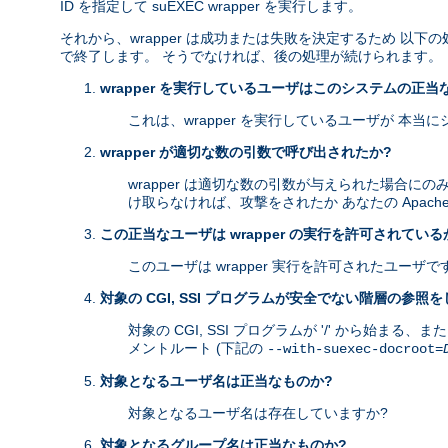
ID を指定して suEXEC wrapper を実行します。
それから、wrapper は成功または失敗を決定するため 
で終了します。 そうでなければ、後の処理が続けられます。
wrapper を実行しているユーザはこのシステムの正当
これは、wrapper を実行しているユーザが 本
wrapper が適切な数の引数で呼び出されたか?
wrapper は適切な数の引数が与えられた場合にの
け取らなければ、攻撃をされたか あなたの Apach
この正当なユーザは wrapper の実行を許可されている
このユーザは wrapper 実行を許可されたユーザで
対象の CGI, SSI プログラムが安全でない階層の参照
対象の CGI, SSI プログラムが '/' から始まる
メントルート (下記の
--with-suexec-docroot=
対象となるユーザ名は正当なものか?
対象となるユーザ名は存在していますか?
対象となるグループ名は正当なものか?