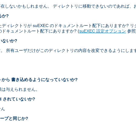
在しないかもしれません。 ディレクトリに移動できないのであれば、
るか?
レクトリが suEXEC のドキュメントルート配下にありますか? リクエス
ザのドキュメントルート配下にありますか? (
suEXEC 設定オプション
参照
いない
か?
。 所有ユーザだけがこのディレクトリの内容を改変できるようにしま
ントから 書き込めるようになって
いない
か?
権限は与えられません。
id されて
いない
か?
せん
ループと同じか?