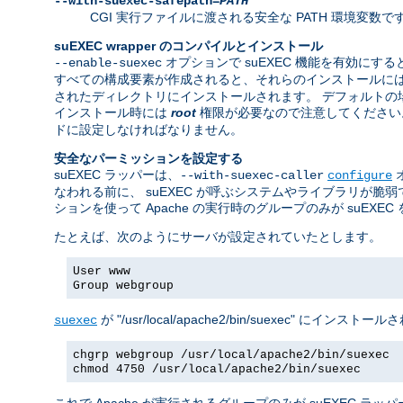
--with-suexec-safepath=
PATH
CGI 実行ファイルに渡される安全な PATH 環境変数です。 デフォルト
suEXEC wrapper のコンパイルとインストール
オプションで suEXEC 機能を有効にすると
--enable-suexec
すべての構成要素が作成されると、それらのインストールに
されたディレクトリにインストールされます。 デフォルトの場所は "/usr/
インストール時には
root
権限が必要なので注意してください。w
ドに設定しなければなりません。
安全なパーミッションを設定する
suEXEC ラッパーは、
--with-suexec-caller
configure
なわれる前に、 suEXEC が呼ぶシステムやライブラリが
ションを使って Apache の実行時のグループのみが suEX
たとえば、次のようにサーバが設定されていたとします。
User www
Group webgroup
が "/usr/local/apache2/bin/suexec"
suexec
chgrp webgroup /usr/local/apache2/bin/suexec
chmod 4750 /usr/local/apache2/bin/suexec