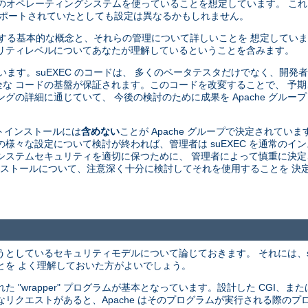
由来のオペレーティングシステムを使っていることを想定しています。 こ
がサポートされていたとしても設定は異なるかもしれません。
関する基本的な概念と、それらの管理について詳しいことを 想定してい
リティレベルについてあなたが理解しているということを含みます。
ています。suEXEC のコードは、 多くのベータテスタだけでなく、開
な コードの基盤が保証されます。このコードを改変することで、 予
グの詳細に通じていて、 今後の検討のために成果を Apache グルー
ォルトインストールには
含めない
ことが Apache グループで決定されていま
 の様々な設定について検討が終われば、管理者は suEXEC を通常の
中にシステムセキュリティを適切に保つために、 管理者によって慎重に決
 のインストールについて、注意深く十分に検討してそれを使用することを 
ようとしているセキュリティモデルについて論じておきます。 それには、s
とを よく理解しておいた方がよいでしょう。
 された "wrapper" プログラムが基本となっています。設計した CGI、または
うなリクエストがあると、Apache はそのプログラムが実行される際のプロ