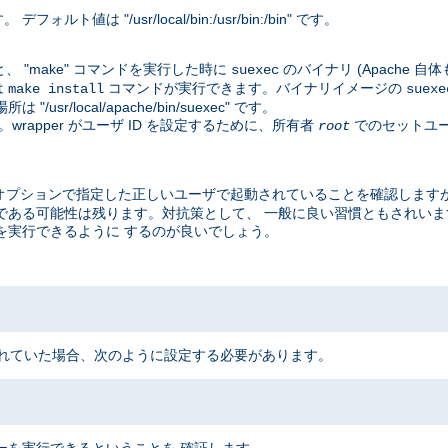
値は "/usr/local/bin:/usr/bin:/bin" です。
、 "make" コマンドを実行した時に
のバイナリ (Apache 
suexec
は
コマンドが実行できます。バイナリイメージの
make install
suexe
local/apache/bin/suexec" です。
rapper がユーザ ID を設定するために、所有者
でのセットユー
root
オプションで指定した正しいユーザで起動されていることを確認しますが
脆弱である可能性は残ります。対抗策として、 一般に良い習慣ともされい
EC を実行できるように するのが良いでしょう。
 にインストールされていた場合、次のように設定する必要があります。