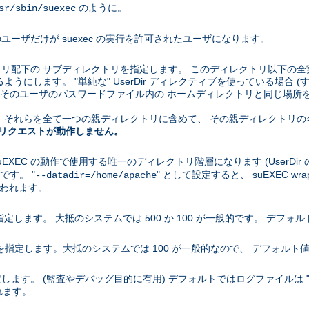
のように。
sr/sbin/suexec
ユーザだけが suexec の実行を許可されたユーザになります。
クトリ配下の サブディレクトリを指定します。 このディレクトリ以下の全
うにします。 "単純な" UserDir ディレクティブを使っている場合 (す
ブがそのユーザのパスワードファイル内の ホームディレクトリと同じ場所を指
場合、 それらを全て一つの親ディレクトリに含めて、 その親ディレクト
 へのリクエストが動作しません。
uEXEC の動作で使用する唯一のディレクトリ階層になります (UserDi
です。 "
" として設定すると、 suEXEC wra
--datadir=/home/apache
て使われます。
指定します。 大抵のシステムでは 500 か 100 が一般的です。 デフォルト
小値を指定します。大抵のシステムでは 100 が一般的なので、 デフォルト値
ます。 (監査やデバッグ目的に有用) デフォルトではログファイルは "sue
れます。