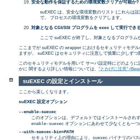
安全な動作を保証するための環境変数クリアが可能か?
suEXEC は、安全な環境変数のリスト (これらは
で、 プロセスの環境変数をクリアします。
対象となる CGI/SSI プログラムを exec して実行でき
ここで suEXEC が終了し、対象となるプログラ
ここまでが suEXEC の wrapper におけるセキュリテ
ますが、 suEXEC はセキュリティに注意して慎重に少しず
このセキュリティモデルを用いて サーバ設定時にどのように許
かに 関するより詳しい情報については、
"とかげに注意" (Beware
suEXEC の設定とインストール
ここから楽しくなります。
suEXEC 設定オプション
--enable-suexec
このオプションは、デフォルトではインストールされず、 有効
オプションにあわせて少なくとも一
enable-suexec
--with-suexec-bin=
PATH
セキュリティ上の理由により、
バイナリのパス
suexec