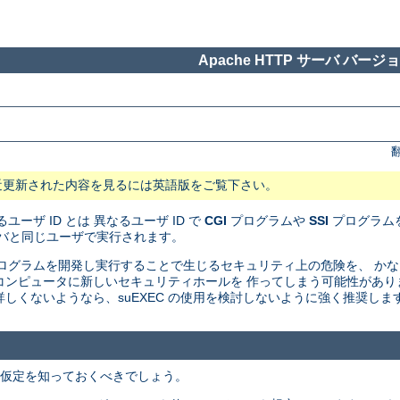
Apache HTTP サーバ バージョン
近更新された内容を見るには英語版をご覧下さい。
ユーザ ID とは 異なるユーザ ID で
CGI
プログラムや
SSI
プログラムを
サーバと同じユーザで実行されます。
I プログラムを開発し実行することで生じるセキュリティ上の危険を、 
たのコンピュータに新しいセキュリティホールを 作ってしまう可能性があ
しくないようなら、suEXEC の使用を検討しないように強く推奨しま
での仮定を知っておくべきでしょう。