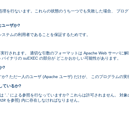
以下の処理を行ないます。これらの状態のうち一つでも失敗した場合、 プロ
なユーザか?
当にシステムの利用者であることを保証するためです。
み実行されます。 適切な引数のフォーマットは Apache Web サーバ
e バイナリの suEXEC の部分が どこかおかしい可能性があります。
か?
すか? ただ一人のユーザ (Apache ユーザ) だけが、 このプログラム
をしているか?
、または '..' による参照を行なっていますか? これらは許可されません。 対
を参照) 内に存在しなければなりません。
DIR