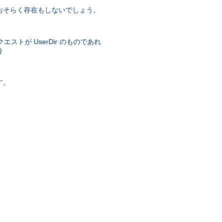
おそらく存在もしないでしょう。
トが UserDir のものであれ
)
す。