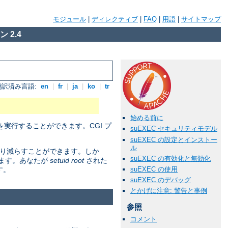
モジュール
|
ディレクティブ
|
FAQ
|
用語
|
サイトマップ
 2.4
翻訳済み言語:
en
|
fr
|
ja
|
ko
|
tr
始める前に
実行することができます。CGI プ
suEXEC セキュリティモデル
suEXEC の設定とインストー
ル
かなり減らすことができます。しか
suEXEC の有効化と無効化
ります。あなたが
setuid root
された
suEXEC の使用
す。
suEXEC のデバッグ
とかげに注意: 警告と事例
参照
コメント