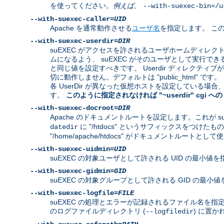
を使ってください。
例えば
、
--with-suexec-bin=/u
--with-suexec-caller=
UID
Apache を通常動作させる
ユーザ名
を指定します。 この
--with-suexec-userdir=
DIR
suEXEC がアクセスを許されるユーザホームディレ
ムになるよう、 suEXEC がそのユーザとして実行できるよ
と同じ値を設定すべきです。 Userdir ディレクティ
切に動作しません。デフォルトは "public_html" です。
各 UserDir が異なった仮想ホストを設定している
す。
このように指定されなければ "~userdir" cgi
--with-suexec-docroot=
DIR
Apache のドキュメントルートを設定します。これが s
に "/htdocs" というサフィックスをつけたもの
datedir
"/home/apache/htdocs" がドキュメントルートとし
--with-suexec-uidmin=
UID
suEXEC の対象ユーザとして許される UID の最小値を
--with-suexec-gidmin=
GID
suEXEC の対象グループとして許される GID の最
--with-suexec-logfile=
FILE
suEXEC の処理とエラーが記録されるファイル名を指定し
のログファイルディレクトリ (
) に置か
--logfiledir