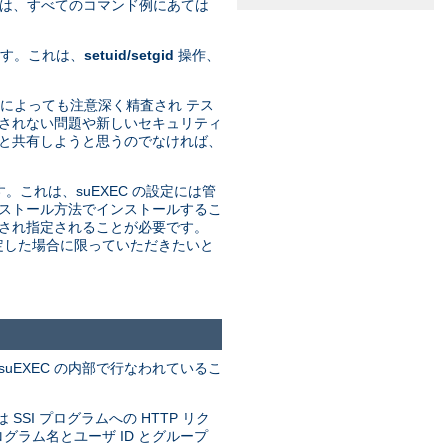
れは、すべてのコマンド例にあては
ます。これは、
setuid/setgid
操作、
発者によっても注意深く精査され テス
期されない問題や新しいセキュリティ
プと共有しようと思うのでなければ、
す。これは、suEXEC の設定には管
インストール方法でインストールするこ
定され指定されることが必要です。
決定した場合に限っていただきたいと
uEXEC の内部で行なわれているこ
 SSI プログラムへの HTTP リク
グラム名とユーザ ID とグループ