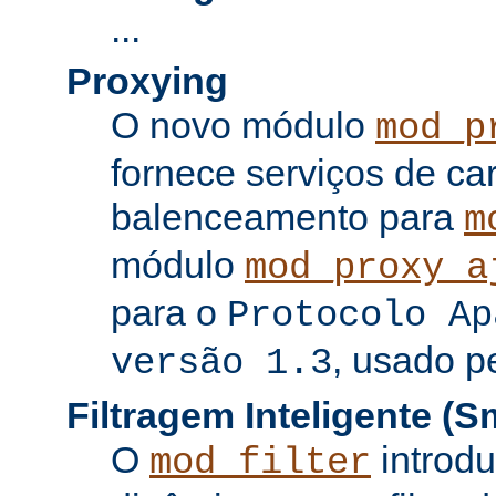
...
Proxying
O novo módulo
mod_p
fornece serviços de c
balenceamento para
m
módulo
mod_proxy_a
para o
Protocolo Ap
, usado p
versão 1.3
Filtragem Inteligente (Sm
O
introdu
mod_filter