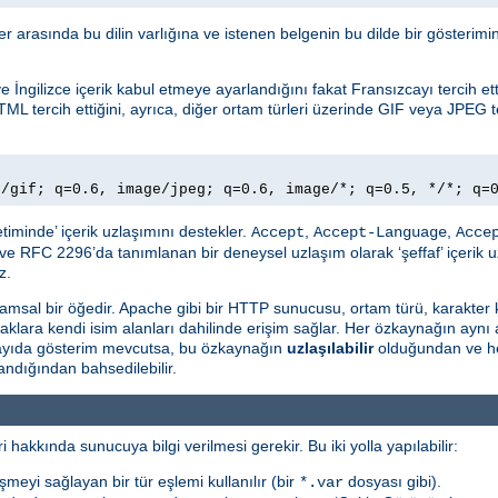
ller arasında bu dilin varlığına ve istenen belgenin bu dilde bir gösteri
İngilizce içerik kabul etmeye ayarlandığını fakat Fransızcayı tercih ettiğ
TML tercih ettiğini, ayrıca, diğer ortam türleri üzerinde GIF veya JPEG te
e/gif; q=0.6, image/jpeg; q=0.6, image/*; q=0.5, */*; q=
timinde’ içerik uzlaşımını destekler.
,
,
Accept
Accept-Language
Acce
ve RFC 2296’da tanımlanan bir deneysel uzlaşım olarak ‘şeffaf’ içerik u
z.
msal bir öğedir. Apache gibi bir HTTP sunucusu, ortam türü, karakter 
naklara kendi isim alanları dahilinde erişim sağlar. Her özkaynağın aynı
 sayıda gösterim mevcutsa, bu özkaynağın
uzlaşılabilir
olduğundan ve he
ndığından bahsedilebilir.
i hakkında sunucuya bilgi verilmesi gerekir. Bu iki yolla yapılabilir:
şmeyi sağlayan bir tür eşlemi kullanılır (bir
dosyası gibi).
*.var