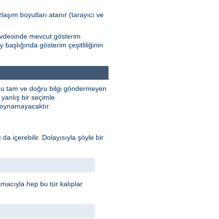
zlaşım boyutları atanır (tarayıcı ve
Gövdesinde mevcut gösterim
başlığında gösterim çeşitliliğinin
y
unu tam ve doğru bilgi göndermeyen
yanlış bir seçimle
e oynamayacaktır.
 da içerebilir. Dolayısıyla şöyle bir
 amacıyla hep bu tür kalıplar