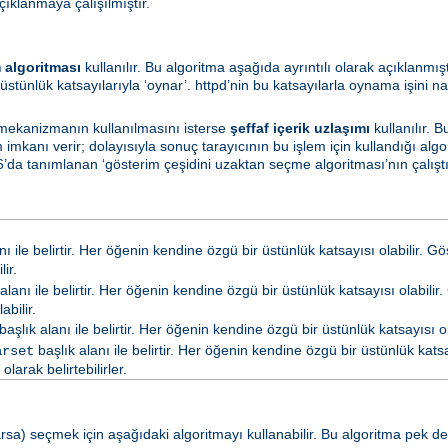
çıklanmaya çalışılmıştır.
 algoritması
kullanılır. Bu algoritma aşağıda ayrıntılı olarak açıklanmış
üstünlük katsayılarıyla ‘oynar’. httpd’nin bu katsayılarla oynama işini na
 mekanizmanın kullanılmasını isterse
şeffaf içerik uzlaşımı
kullanılır. 
mkanı verir; dolayısıyla sonuç tarayıcının bu işlem için kullandığı algo
’da tanımlanan ‘gösterim çeşidini uzaktan seçme algoritması’nın çalıştırı
nı ile belirtir. Her öğenin kendine özgü bir üstünlük katsayısı olabilir. G
ir.
alanı ile belirtir. Her öğenin kendine özgü bir üstünlük katsayısı olabilir.
abilir.
başlık alanı ile belirtir. Her öğenin kendine özgü bir üstünlük katsayısı ola
başlık alanı ile belirtir. Her öğenin kendine özgü bir üstünlük katsay
arset
arak belirtebilirler.
a) seçmek için aşağıdaki algoritmayı kullanabilir. Bu algoritma pek de ya