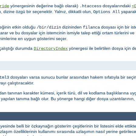
yönergesinin değerine bağlı olarak)
dosyalarındaki
ride
.htaccess
<
n, dizine özgü bir seçenektir. Yalnız, dikkatli olun,
yapara
Options All
ğinin etkin olduğu
dizininden
dosyası için bir i
/bir/dizin
filanca
tarar ve bu dosyalar için istemcinin ismiyle talep ettiği ortam türlerini v
nimlerine en uygun gösterimi seçer.
 çalıştığı durumda
yönergesi ile belirtilen dosya için de
DirectoryIndex
dosyaları varsa sunucu bunlar arasından hakem sıfatıyla bir seçim
tml3
ı çalıştıracaktır.
dan tanınan karakter kümesi, içerik türü, dil ve kodlama başlıklarına uy
yapılan tanıma bağlı olur. Bu yönerge hangi diğer dosya uzantılarının,
yesinde belli bir özkaynağın gösterim çeşitlerinin bir listesini elde etti
laşım özelliklerinin kullanımı sırasında uzlaşımın nasıl yerine getirileceği 