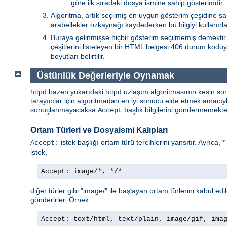
göre ilk sıradaki dosya ismine sahip gösterimdir.
Algoritma, artık seçilmiş en uygun gösterim çeşidine sa
arabellekler özkaynağı kaydederken bu bilgiyi kullanırlar
Buraya gelinmişse hiçbir gösterim seçilmemiş demektir 
çeşitlerini listeleyen bir HTML belgesi 406 durum koduy
boyutları belirtilir.
Üstünlük Değerleriyle Oynamak
httpd bazen yukarıdaki httpd uzlaşım algoritmasının kesin so
tarayıcılar için algoritmadan en iyi sonucu elde etmek amacı
sonuçlanmayacaksa
başlık bilgilerini göndermemekted
Accept
Ortam Türleri ve Dosyaismi Kalıpları
istek başlığı ortam türü tercihlerini yansıtır. Ayrıca, 
Accept:
istek,
Accept: image/*, */*
diğer türler gibi "image/" ile başlayan ortam türlerini kabul edi
gönderirler. Örnek:
Accept: text/html, text/plain, image/gif, ima