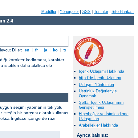
Modüller
|
Yönergeler
|
SSS
|
Terimler
|
Site Haritası
m 2.4
evcut Diller:
en
|
fr
|
ja
|
ko
|
tr
adığı karakter kodlaması, karakter
a istekleri daha akıllıca ele
İçerik Uzlaşımı Hakkında
httpd’de İçerik Uzlaşımı
Uzlaşım Yöntemleri
Üstünlük Değerleriyle
Oynamak
Şeffaf İçerik Uzlaşımının
. En uygun seçimi yapmanın tek yolu
Genişletilmesi
isteğin bir parçası olarak kullanıcı
Hiperbağlar ve İsimlendirme
yoksa İngilizce içeriğe de razı
Uzlaşımları
Arabellekler Hakkında
Ayrıca bakınız: