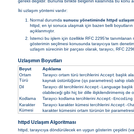
gerekli değildir. Bununla birlikte belgenin kalanında bu konu a
İki uzlaşım yöntemi vardır:
Normal durumda
sunucu yönetiminde httpd uzlaşım
httpd, en iyi sonuca ulaşmak için bazen belli boyutların 
açıklanmıştır.
İstemci bu işlem için özellikle RFC 2295’te tanımlanan
gösterimin seçilmesi konusunda tarayıcıya tam denetim i
uzlaşım sürecinin bir parçası olarak, tarayıcı, RFC 2296
Uzlaşımın Boyutları
Boyut
Açıklama
Ortam
Tarayıcı ortam türü tercihlerini
başlık ala
Accept
Türü
kaynak üstünlüğüne (
parametresi) sahip olabil
qs
Dil
Tarayıcı dil tercihlerini
başlık 
Accept-Language
olabileceği gibi hiç bir dille ilişkilendirimemiş de ol
Kodlama
Tarayıcı kodlama tercihlerini
Accept-Encoding
Karakter
Tarayıcı karakter kümesi tercihlerini
Accept-Ch
Kümesi
karakter kümesini ortam türünün bir parametresi ol
httpd Uzlaşım Algoritması
httpd, tarayıcıya döndürülecek en uygun gösterim çeşidini (vars