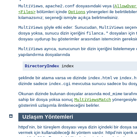
,
dosyasındaki veya (
MultiViews
apache2.conf
AllowOver
bölümleri içinde
yönergeleri ile belirtilebile
<Files>
Options
kılamazsınız; seçeneği ismiyle açıkça belirtmelisiniz.
şöyle etki eder: Sunucudan,
seçene
MultiViews
MultiViews
dosya yoksa, sunucu dizin içeriğini
dosyaları için 
filanca.*
dosyası uydurup bu gösterimler arasından istemcinin gereksi
ayrıca, sunucunun bir dizin içeriğini listelemeye
MultiViews
yapılandırma dosyalarında
DirectoryIndex
 index
şeklinde bir atama varsa ve dizinde
ve
index.html
index.h
dizinde sadece
mevcutsa sunucu sadece bu dosyay
index.cgi
Okunan dizinde bulunan dosyalar arasında
tarafın
mod_mime
sahip bir dosya yoksa sonuç
yönergesiyle 
MultiViewsMatch
gösterimli uzlaşımla ilintileneceğini belirler.
Uzlaşım Yöntemleri
httpd’nin, bir türeşlem dosyası veya dizin içindeki bir dosya sa
vermek için kullanabileceği iki yöntem vardır. httpd’nin içerik uz