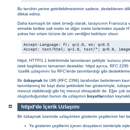
Bu tercihin yerine getirilebilmesininin sadece, desteklenen di
dikkat ediniz.
Daha karmaşık bir istek örneği olarak, tarayıcının Fransızca ve 
etmekle birlikte salt metin ve diğer metin türlerinden ziyade H
yoksa her ortam türüne de izin verdiğini belirtiyor olsun:
Accept-Language: fr; q=1.0, en; q=0.5
Accept: text/html; q=1.0, text/*; q=0.8, imag
httpd, HTTP/1.1 belirtiminde tanımlanan şekliyle ‘sunucu yöne
istek başlıklarını tamamen destekler. httpd ayrıca, RFC 2295 
‘özellik uzlaşımını’ bu RFC’lerde tanımlandığı gibi destekleme
Bir
özkaynak
bir URI (RFC 2396) tarafından betimlenen kavra
tanımlanmış bir bayt dizisi şeklindeki her gösterimiyle, özkay
mevcut olabileceği gibi hiç mevcut olmayabilir de. Eğer çok
oluşturduğundan bunun da uzlaşımın
boyutlar
ından kaynakla
httpd’de İçerik Uzlaşımı
Bir özkaynak üzerinde uzlaşılırken gösterim çeşitlerinin her bir
Ya gösterim çeşitlerini içeren dosyaların isimleriyle eşle