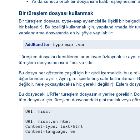
Ya da sunucu örtük bir dosya ismi kalıbı eşleşmesinin 
Bir türeşlem dosyası kullanmak
Bir türeşlem dosyası,
eylemcisi ile ilişkili bir belg
type-map
bir belgedir). Bu özelliği kullanmak için, yapılandırmada bir tü
yapılandırma dosyasında en iyi şöyle yapılabilir:
AddHandler
 type-map 
.
var
Türeşlem dosyaları kendilerini tanımlayan özkaynak ile aynı i
türeşlem dosyasının ismi
'dır.
foo.var
Bu dosya her gösterim çeşidi için bir girdi içermelidir; bu girdi
diğerlerinden ayrılır. Aynı girdi içinde boş satır kullanılamaz.
değildir, hele yoksayılacaksa hiç gerekli değildir). Eşlem dosya
Bu dosyadaki URI'ler türeşlem dosyasının yerine görelidir. Do
tüm dosyalar için türeşlem dosyasındaki gibi mutlak veya göreli 
URI: misal
URI: misal.en.html
Content-type: text/html
Content-language: en