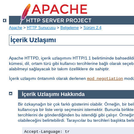
Apache
>
HTTP Sunucusu
>
Belgeleme
>
Sürüm 2.4
İçerik Uzlaşımı
Apache HTTPD, içerik uzlaşımını HTTP/1.1 belirtiminde bahsedildiği
kümesi, dil, ortam türü gibi kullanıcı tercihlerine bağlı olarak seçeb
alabilmeyi sağlayacak bir takım özelliklere de sahiptir.
İçerik uzlaşımı öntanımlı olarak derlenen
modül
mod_negotiation
İçerik Uzlaşımı Hakkında
Bir özkaynağın bir çok farklı gösterimi olabilir. Örneğin, bir be
kullanıcıya bir liste verip seçmesini istemektir. Bununla birl
tercihlerini de gönderdiğinden bu istendiği gibi çalışır. Örneği
olabileceğini belirtebilirdi. Tarayıcılar bu tercihleri başlıkta bel
Accept-Language: tr