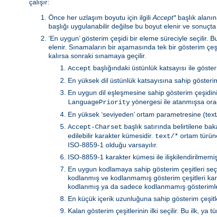
çalışır:
Önce her uzlaşım boyutu için ilgili
Accept*
başlık alanına
başlığı uygulanabilir değilse bu boyut elenir ve sonuçta
‘En uygun’ gösterim çeşidi bir eleme süreciyle seçilir.
elenir. Sınamaların bir aşamasında tek bir gösterim çeş
kalırsa sonraki sınamaya geçilir.
başlığındaki üstünlük katsayısı ile göste
Accept
En yüksek dil üstünlük katsayısına sahip gösterim 
En uygun dil eşleşmesine sahip gösterim çeşidin
yönergesi ile atanmışsa orad
LanguagePriority
En yüksek ‘seviyeden’ ortam parametresine (text/h
başlık satırında belirtilene b
Accept-Charset
edilebilir karakter kümesidir.
ortam türüne 
text/*
ISO-8859-1 olduğu varsayılır.
ISO-8859-1 karakter kümesi ile ilişkilendirilmemiş 
En uygun kodlamaya sahip gösterim çeşitleri seçili
kodlanmış ve kodlanmamış gösterim çeşitleri kar
kodlanmış ya da sadece kodlanmamış gösterimler
En küçük içerik uzunluğuna sahip gösterim çeşitler
Kalan gösterim çeşitlerinin ilki seçilir. Bu ilk, 