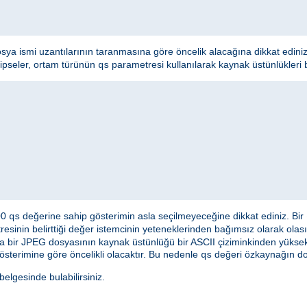
osya ismi uzantılarının taranmasına göre öncelik alacağına dikkat edini
hipseler, ortam türünün
parametresi kullanılarak kaynak üstünlükleri bel
qs
000
değerine sahip gösterimin asla seçilmeyeceğine dikkat ediniz. Bir
qs
esinin belirttiği değer istemcinin yeteneklerinden bağımsız olarak olası
a bir JPEG dosyasının kaynak üstünlüğü bir ASCII çiziminkinden yüksek 
österimine göre öncelikli olacaktır. Bu nedenle
değeri özkaynağın doğ
qs
lgesinde bulabilirsiniz.