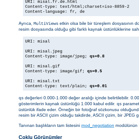
URI: misal.fr.de.html
Content-type: text/html;charset=iso-8859-2
Content-language: fr, de
Ayrıca,
etkin olsa bile bir türeşlem dosyasının d
MultiViews
resim dosyasında olduğu gibi farklı kaynak üstünlüklerine sa
URI: misal
URI: misal.jpeg
Content-type: image/jpeg;
qs=0.8
URI: misal.gif
Content-type: image/gif;
qs=0.5
URI: misal.txt
Content-type: text/plain;
qs=0.01
değerleri 0.000-1.000 değer aralığı içinde belirtilebilir. 0.
qs
gösterimlerin kaynak üstünlüğü 1.000 kabul edilir.
parametr
qs
üstünlük ifade eder. Örneğin bir fotoğraf sözkonusu olduğund
resim bir ASCII çizim olduğu takdirde, ASCII çizim, bir JPEG g
Tanınan başlıkların tam listesini
mod_negotiation
modülünün be
Çoklu Görünümler