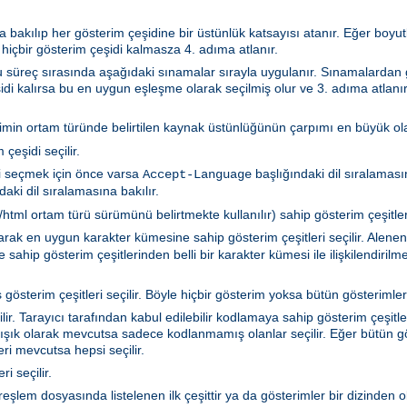
 bakılıp her gösterim çeşidine bir üstünlük katsayısı atanır. Eğer boyutla
 hiçbir gösterim çeşidi kalmasza 4. adıma atlanır.
 Bu süreç sırasında aşağıdaki sınamalar sırayla uygulanır. Sınamalarda
idi kalırsa bu en uygun eşleşme olarak seçilmiş olur ve 3. adıma atlanır
rimin ortam türünde belirtilen kaynak üstünlüğünün çarpımı en büyük olan
çeşidi seçilir.
i seçmek için önce varsa
başlığındaki dil sıralamasın
Accept-Language
aki dil sıralamasına bakılır.
tml ortam türü sürümünü belirtmekte kullanılır) sahip gösterim çeşitleri 
akarak en uygun karakter kümesine sahip gösterim çeşitleri seçilir. Ale
sahip gösterim çeşitlerinden belli bir karakter kümesi ile ilişkilendiril
gösterim çeşitleri seçilir. Böyle hiçbir gösterim yoksa bütün gösterimler 
r. Tarayıcı tarafından kabul edilebilir kodlamaya sahip gösterim çeşitler
ışık olarak mevcutsa sadece kodlanmamış olanlar seçilir. Eğer bütün gö
i mevcutsa hepsi seçilir.
i seçilir.
ya türeşlem dosyasında listelenen ilk çeşittir ya da gösterimler bir dizind