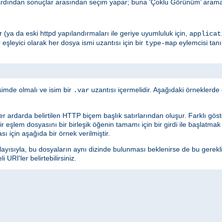
ardından sonuçlar arasından seçim yapar; buna ‘Çoklu Görünüm’ araması
edir (ya da eski httpd yapılandırmaları ile geriye uyumluluk için,
applicat
r eşleyici olarak her dosya ismi uzantısı için bir
eylemcisi tan
type-map
simde olmalı ve isim bir
uzantısı içermelidir. Aşağıdaki örneklerd
.var
ler ardarda belirtilen HTTP biçem başlık satırlarından oluşur. Farklı göster
 Bir eşlem dosyasını bir birleşik öğenin tamamı için bir girdi ile başlatma
sı için aşağıda bir örnek verilmiştir.
layısıyla, bu dosyaların aynı dizinde bulunması beklenirse de bu gerekl
URI'ler belirtebilirsiniz.