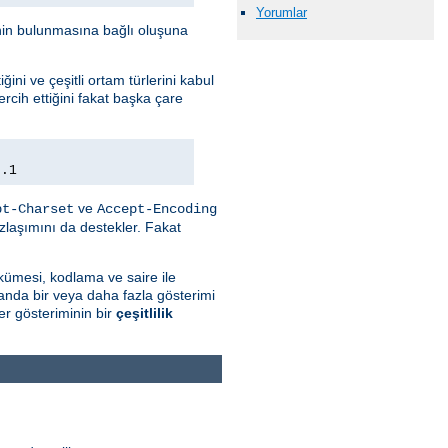
Yorumlar
minin bulunmasına bağlı oluşuna
ini ve çeşitli ortam türlerini kabul
rcih ettiğini fakat başka çare
0.1
ve
pt-Charset
Accept-Encoding
zlaşımını da destekler. Fakat
kümesi, kodlama ve saire ile
 anda bir veya daha fazla gösterimi
r gösteriminin bir
çeşitlilik