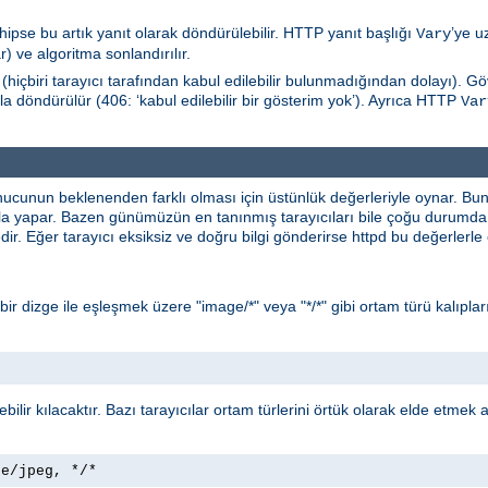
hipse bu artık yanıt olarak döndürülebilir. HTTP yanıt başlığı
’ye u
Vary
) ve algoritma sonlandırılır.
(hiçbiri tarayıcı tarafından kabul edilebilir bulunmadığından dolayı). 
la döndürülür (406: ‘kabul edilebilir bir gösterim yok’). Ayrıca HTTP
Var
nucunun beklenenden farklı olması için üstünlük değerleriyle oynar. B
yla yapar. Bazen günümüzün en tanınmış tarayıcıları bile çoğu durumda 
ir. Eğer tarayıcı eksiksiz ve doğru bilgi gönderirse httpd bu değerlerl
* bir dizge ile eşleşmek üzere "image/*" veya "*/*" gibi ortam türü kalıpları
lebilir kılacaktır. Bazı tarayıcılar ortam türlerini örtük olarak elde etmek
ge/jpeg, */*