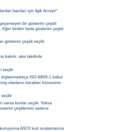
rdan bazıları için ilgili
Accept*
n geçemeyen bir gösterim çeşidi
. Eğer birden fazla gösterim çeşidi
 gösterim çeşidi seçilir.
a bakılır, aksi takdirde
seçilir.
nen dışlanmadıkça ISO-8859-1 kabul
memiş olanların karakter kümesinin
seçilir.
i varsa bunlar seçilir. Yoksa
sterim çeşitlerinin sadece
en okunuyorsa ASCII kod sıralamasına