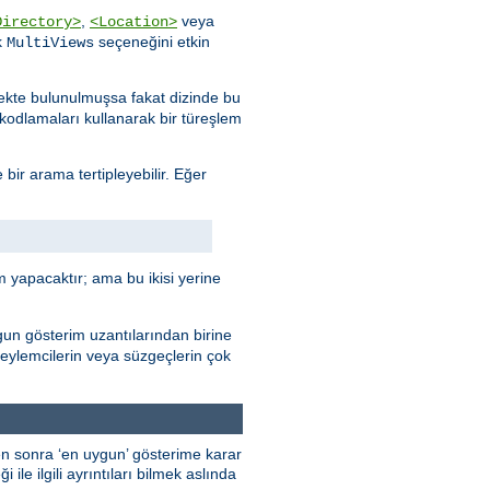
,
veya
Directory>
<Location>
k
seçeneğini etkin
MultiViews
stekte bulunulmuşsa fakat dizinde bu
e kodlamaları kullanarak bir türeşlem
 bir arama tertipleyebilir. Eğer
 yapacaktır; ama bu ikisi yerine
gun gösterim uzantılarından birine
 eylemcilerin veya süzgeçlerin çok
kten sonra ‘en uygun’ gösterime karar
ile ilgili ayrıntıları bilmek aslında