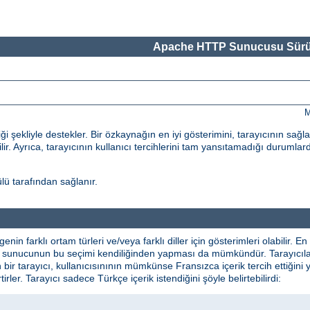
Apache HTTP Sunucusu Sürü
M
 şekliyle destekler. Bir özkaynağın en iyi gösterimini, tarayıcının sağl
ilir. Ayrıca, tarayıcının kullanıcı tercihlerini tam yansıtamadığı durumlard
ü tarafından sağlanır.
lgenin farklı ortam türleri ve/veya farklı diller için gösterimleri olabilir
ikte sunucunun bu seçimi kendiliğinden yapması da mümkündür. Tarayıcılar 
n bir tarayıcı, kullanıcısınının mümkünse Fransızca içerik tercih ettiğini 
irtirler. Tarayıcı sadece Türkçe içerik istendiğini şöyle belirtebilirdi: