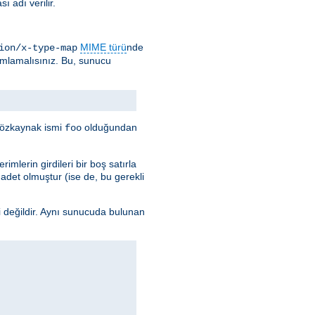
 adı verilir.
MIME türü
nde
ion/x-type-map
ımlamalısınız. Bu, sunucu
e özkaynak ismi
olduğundan
foo
imlerin girdileri bir boş satırla
k adet olmuştur (ise de, bu gerekli
i değildir. Aynı sunucuda bulunan