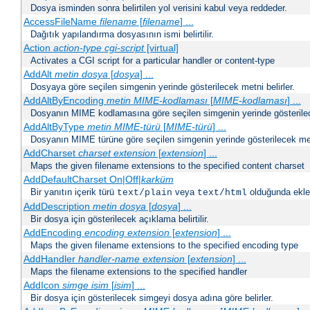
Dosya isminden sonra belirtilen yol verisini kabul veya reddeder.
AccessFileName
filename
[
filename
] ...
Dağıtık yapılandırma dosyasının ismi belirtilir.
Action
action-type
cgi-script
[virtual]
Activates a CGI script for a particular handler or content-type
AddAlt
metin
dosya
[
dosya
] ...
Dosyaya göre seçilen simgenin yerinde gösterilecek metni belirler.
AddAltByEncoding
metin
MIME-kodlaması
[
MIME-kodlaması
] ...
Dosyanın MIME kodlamasına göre seçilen simgenin yerinde gösterilece
AddAltByType
metin
MIME-türü
[
MIME-türü
] ...
Dosyanın MIME türüne göre seçilen simgenin yerinde gösterilecek metn
AddCharset
charset
extension
[
extension
] ...
Maps the given filename extensions to the specified content charset
AddDefaultCharset On|Off|
karküm
Bir yanıtın içerik türü
veya
olduğunda eklen
text/plain
text/html
AddDescription
metin dosya
[
dosya
] ...
Bir dosya için gösterilecek açıklama belirtilir.
AddEncoding
encoding
extension
[
extension
] ...
Maps the given filename extensions to the specified encoding type
AddHandler
handler-name
extension
[
extension
] ...
Maps the filename extensions to the specified handler
AddIcon
simge
isim
[
isim
] ...
Bir dosya için gösterilecek simgeyi dosya adına göre belirler.