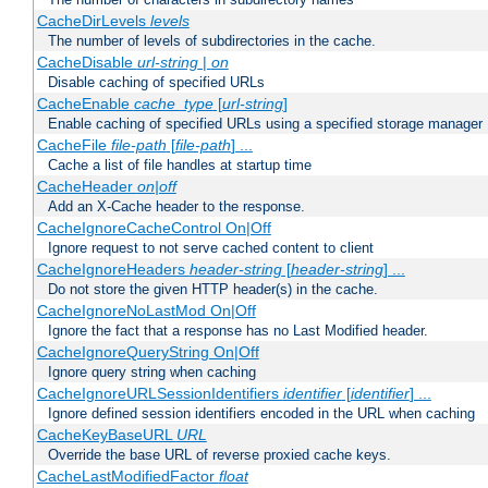
CacheDirLevels
levels
The number of levels of subdirectories in the cache.
CacheDisable
url-string
|
on
Disable caching of specified URLs
CacheEnable
cache_type
[
url-string
]
Enable caching of specified URLs using a specified storage manager
CacheFile
file-path
[
file-path
] ...
Cache a list of file handles at startup time
CacheHeader
on|off
Add an X-Cache header to the response.
CacheIgnoreCacheControl On|Off
Ignore request to not serve cached content to client
CacheIgnoreHeaders
header-string
[
header-string
] ...
Do not store the given HTTP header(s) in the cache.
CacheIgnoreNoLastMod On|Off
Ignore the fact that a response has no Last Modified header.
CacheIgnoreQueryString On|Off
Ignore query string when caching
CacheIgnoreURLSessionIdentifiers
identifier
[
identifier
] ...
Ignore defined session identifiers encoded in the URL when caching
CacheKeyBaseURL
URL
Override the base URL of reverse proxied cache keys.
CacheLastModifiedFactor
float