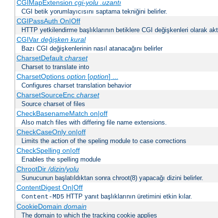
CGIMapExtension
cgi-yolu
.uzantı
CGI betik yorumlayıcısını saptama tekniğini belirler.
CGIPassAuth On|Off
HTTP yetkilendirme başlıklarının betiklere CGI değişkenleri olarak akta
CGIVar
değişken
kural
Bazı CGI değişkenlerinin nasıl atanacağını belirler
CharsetDefault
charset
Charset to translate into
CharsetOptions
option
[
option
] ...
Configures charset translation behavior
CharsetSourceEnc
charset
Source charset of files
CheckBasenameMatch on|off
Also match files with differing file name extensions.
CheckCaseOnly on|off
Limits the action of the speling module to case corrections
CheckSpelling on|off
Enables the spelling module
ChrootDir
/dizin/yolu
Sunucunun başlatıldıktan sonra chroot(8) yapacağı dizini belirler.
ContentDigest On|Off
HTTP yanıt başlıklarının üretimini etkin kılar.
Content-MD5
CookieDomain
domain
The domain to which the tracking cookie applies