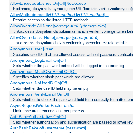
AllowEncodedSlashes On|Off|NoDecode
Kodlanmış dosya yolu ayracı içeren URL’lere izin verilip verilmeyeceğin
AllowMethods reset|
HTTP-method
[
HTTP-method
]...
Restrict access to the listed HTTP methods
AllowOverride All|None|
yönerge-türü
[
yönerge-türü
] ...
dosyalarında bulunmasına izin verilen yönerge türleri belirt
.htaccess
AllowOverrideList None|
yönerge
[
yönerge-türü
] ...
dosyalarında izin verilecek yönergeler tek tek belirtilir
.htaccess
Anonymous
user
[
user
] ...
Specifies userIDs that are allowed access without password verificati
Anonymous_LogEmail On|Off
Sets whether the password entered will be logged in the error log
Anonymous_MustGiveEmail On|Off
Specifies whether blank passwords are allowed
Anonymous_NoUserID On|Off
Sets whether the userID field may be empty
Anonymous_VerifyEmail On|Off
Sets whether to check the password field for a correctly formatted em
AsyncRequestWorkerFactor
factor
Limit concurrent connections per process
AuthBasicAuthoritative On|Off
Sets whether authorization and authentication are passed to lower le
AuthBasicFake off|
username
[
password
]