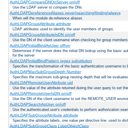
AuthLDAPCompareDNOnServer on|off
Use the LDAP server to compare the DNs
AuthLDAPDereferenceAliases never|searching|finding|always
When will the module de-reference aliases
AuthLDAPGroupAttribute
attribute
LDAP attributes used to identify the user members of groups.
AuthLDAPGroupAttributeIsDN on|off
Use the DN of the client username when checking for group members
AuthLDAPInitialBindAsUser off|on
Determines if the server does the initial DN lookup using the basic a
for the server
AuthLDAPInitialBindPattern
regex
substitution
Specifies the transformation of the basic authentication username to
AuthLDAPMaxSubGroupDepth
Number
Specifies the maximum sub-group nesting depth that will be evaluated
AuthLDAPRemoteUserAttribute uid
Use the value of the attribute returned during the user query to se
AuthLDAPRemoteUserIsDN on|off
Use the DN of the client username to set the REMOTE_USER environ
AuthLDAPSearchAsUser on|off
Use the authenticated user's credentials to perform authorization sea
AuthLDAPSubGroupAttribute
attribute
Specifies the attribute labels, one value per directive line, used to d
AuthLDAPSubGroupClass
LdapObjectClass