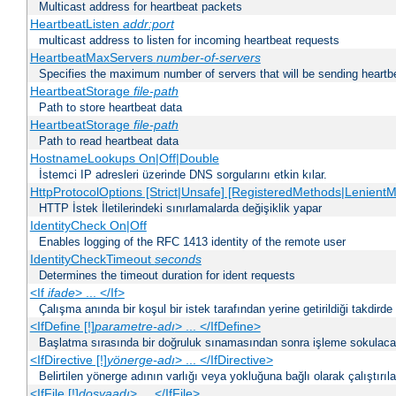
Multicast address for heartbeat packets
HeartbeatListen
addr:port
multicast address to listen for incoming heartbeat requests
HeartbeatMaxServers
number-of-servers
Specifies the maximum number of servers that will be sending heartbe
HeartbeatStorage
file-path
Path to store heartbeat data
HeartbeatStorage
file-path
Path to read heartbeat data
HostnameLookups On|Off|Double
İstemci IP adresleri üzerinde DNS sorgularını etkin kılar.
HttpProtocolOptions [Strict|Unsafe] [RegisteredMethods|LenientM
HTTP İstek İletilerindeki sınırlamalarda değişiklik yapar
IdentityCheck On|Off
Enables logging of the RFC 1413 identity of the remote user
IdentityCheckTimeout
seconds
Determines the timeout duration for ident requests
<If
ifade
> ... </If>
Çalışma anında bir koşul bir istek tarafından yerine getirildiği takdirde
<IfDefine [!]
parametre-adı
> ... </IfDefine>
Başlatma sırasında bir doğruluk sınamasından sonra işleme sokulacak
<IfDirective [!]
yönerge-adı
> ... </IfDirective>
Belirtilen yönerge adının varlığı veya yokluğuna bağlı olarak çalıştırıl
<IfFile [!]
dosyaadı
> ... </IfFile>