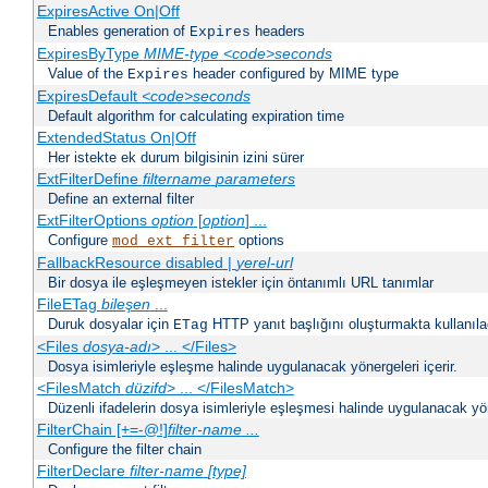
ExpiresActive On|Off
Enables generation of
headers
Expires
ExpiresByType
MIME-type
<code>seconds
Value of the
header configured by MIME type
Expires
ExpiresDefault
<code>seconds
Default algorithm for calculating expiration time
ExtendedStatus On|Off
Her istekte ek durum bilgisinin izini sürer
ExtFilterDefine
filtername
parameters
Define an external filter
ExtFilterOptions
option
[
option
] ...
Configure
options
mod_ext_filter
FallbackResource disabled |
yerel-url
Bir dosya ile eşleşmeyen istekler için öntanımlı URL tanımlar
FileETag
bileşen
...
Duruk dosyalar için
HTTP yanıt başlığını oluşturmakta kullanılaca
ETag
<Files
dosya-adı
> ... </Files>
Dosya isimleriyle eşleşme halinde uygulanacak yönergeleri içerir.
<FilesMatch
düzifd
> ... </FilesMatch>
Düzenli ifadelerin dosya isimleriyle eşleşmesi halinde uygulanacak yöne
FilterChain [+=-@!]
filter-name
...
Configure the filter chain
FilterDeclare
filter-name
[type]