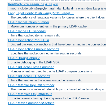
KeptBodySize
azami_bayt_sayısı
mod_include gibi süzgeçler tarafından kullanılma olasılığına karşı istek
LanguagePriority
MIME-lang
[
MIME-lang
] ...
The precedence of language variants for cases where the client does
LDAPCacheEntries
number
Maximum number of entries in the primary LDAP cache
LDAPCacheTTL
seconds
Time that cached items remain valid
LDAPConnectionPoolTTL
n
Discard backend connections that have been sitting in the connection
LDAPConnectionTimeout
seconds
Specifies the socket connection timeout in seconds
LDAPLibraryDebug
7
Enable debugging in the LDAP SDK
LDAPOpCacheEntries
number
Number of entries used to cache LDAP compare operations
LDAPOpCacheTTL
seconds
Time that entries in the operation cache remain valid
LDAPReferralHopLimit
number
The maximum number of referral hops to chase before terminating a
LDAPReferrals On|Off|default
Enable referral chasing during queries to the LDAP server.
LDAPRetries
number-of-retries