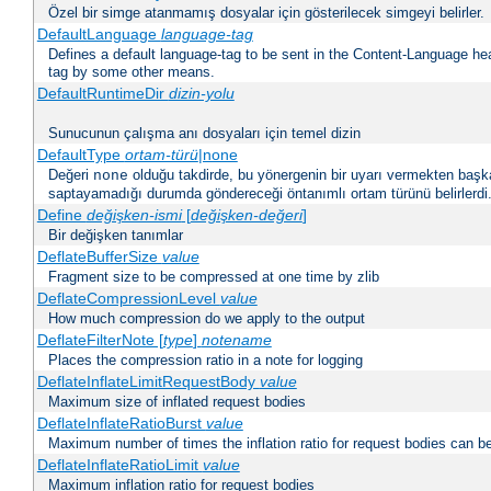
Özel bir simge atanmamış dosyalar için gösterilecek simgeyi belirler.
DefaultLanguage
language-tag
Defines a default language-tag to be sent in the Content-Language head
tag by some other means.
DefaultRuntimeDir
dizin-yolu
Sunucunun çalışma anı dosyaları için temel dizin
DefaultType
ortam-türü
|none
Değeri
olduğu takdirde, bu yönergenin bir uyarı vermekten başk
none
saptayamadığı durumda göndereceği öntanımlı ortam türünü belirlerdi
Define
değişken-ismi
[
değişken-değeri
]
Bir değişken tanımlar
DeflateBufferSize
value
Fragment size to be compressed at one time by zlib
DeflateCompressionLevel
value
How much compression do we apply to the output
DeflateFilterNote [
type
]
notename
Places the compression ratio in a note for logging
DeflateInflateLimitRequestBody
value
Maximum size of inflated request bodies
DeflateInflateRatioBurst
value
Maximum number of times the inflation ratio for request bodies can b
DeflateInflateRatioLimit
value
Maximum inflation ratio for request bodies