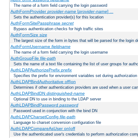
The name of a form field carrying the login password
AuthFormProvider
provider-name
[
provider-name
] ...
Sets the authentication provider(s) for this location
AuthFormSitePassphrase
secret
Bypass authentication checks for high traffic sites
AuthFormSize
size
The largest size of the form in bytes that will be parsed for the login d
AuthFormUsername
fieldname
The name of a form field carrying the login username
AuthGroupFile
file-path
Sets the name of a text file containing the list of user groups for autho
AuthLDAPAuthorizePrefix
prefix
Specifies the prefix for environment variables set during authorization
AuthLDAPBindAuthoritative off|on
Determines if other authentication providers are used when a user can
AuthLDAPBindDN
distinguished-name
Optional DN to use in binding to the LDAP server
AuthLDAPBindPassword
password
Password used in conjunction with the bind DN
AuthLDAPCharsetConfig
file-path
Language to charset conversion configuration file
AuthLDAPCompareAsUser on|off
Use the authenticated user's credentials to perform authorization co