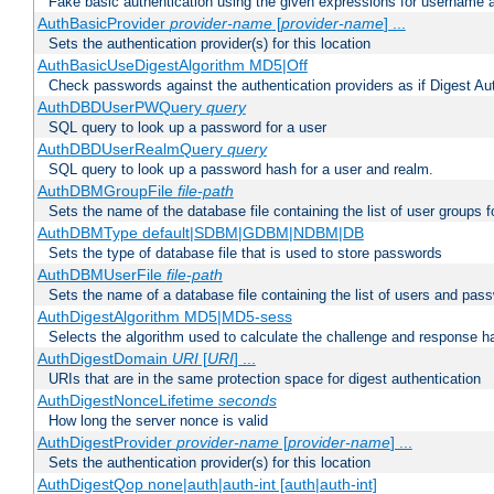
Fake basic authentication using the given expressions for username
AuthBasicProvider
provider-name
[
provider-name
] ...
Sets the authentication provider(s) for this location
AuthBasicUseDigestAlgorithm MD5|Off
Check passwords against the authentication providers as if Digest Aut
AuthDBDUserPWQuery
query
SQL query to look up a password for a user
AuthDBDUserRealmQuery
query
SQL query to look up a password hash for a user and realm.
AuthDBMGroupFile
file-path
Sets the name of the database file containing the list of user groups f
AuthDBMType default|SDBM|GDBM|NDBM|DB
Sets the type of database file that is used to store passwords
AuthDBMUserFile
file-path
Sets the name of a database file containing the list of users and pass
AuthDigestAlgorithm MD5|MD5-sess
Selects the algorithm used to calculate the challenge and response ha
AuthDigestDomain
URI
[
URI
] ...
URIs that are in the same protection space for digest authentication
AuthDigestNonceLifetime
seconds
How long the server nonce is valid
AuthDigestProvider
provider-name
[
provider-name
] ...
Sets the authentication provider(s) for this location
AuthDigestQop none|auth|auth-int [auth|auth-int]