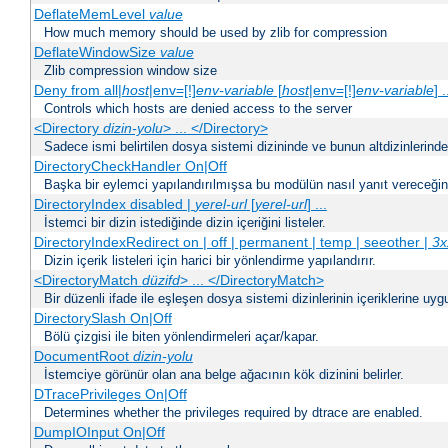
DeflateMemLevel
value
How much memory should be used by zlib for compression
DeflateWindowSize
value
Zlib compression window size
Deny from all|
host
|env=[!]
env-variable
[
host
|env=[!]
env-variable
] .
Controls which hosts are denied access to the server
<Directory
dizin-yolu
> ... </Directory>
Sadece ismi belirtilen dosya sistemi dizininde ve bunun altdizinlerind
DirectoryCheckHandler On|Off
Başka bir eylemci yapılandırılmışsa bu modülün nasıl yanıt vereceğini 
DirectoryIndex disabled |
yerel-url
[
yerel-url
] ...
İstemci bir dizin istediğinde dizin içeriğini listeler.
DirectoryIndexRedirect on | off | permanent | temp | seeother |
3x
Dizin içerik listeleri için harici bir yönlendirme yapılandırır.
<DirectoryMatch
düzifd
> ... </DirectoryMatch>
Bir düzenli ifade ile eşleşen dosya sistemi dizinlerinin içeriklerine u
DirectorySlash On|Off
Bölü çizgisi ile biten yönlendirmeleri açar/kapar.
DocumentRoot
dizin-yolu
İstemciye görünür olan ana belge ağacının kök dizinini belirler.
DTracePrivileges On|Off
Determines whether the privileges required by dtrace are enabled.
DumpIOInput On|Off