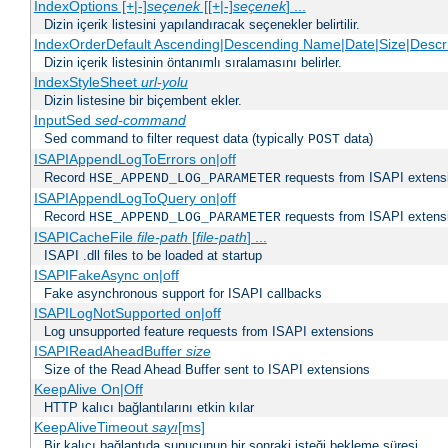
IndexOptions [+|-]
seçenek
[[+|-]
seçenek
] ...
Dizin içerik listesini yapılandıracak seçenekler belirtilir.
IndexOrderDefault Ascending|Descending Name|Date|Size|Descri
Dizin içerik listesinin öntanımlı sıralamasını belirler.
IndexStyleSheet
url-yolu
Dizin listesine bir biçembent ekler.
InputSed
sed-command
Sed command to filter request data (typically
data)
POST
ISAPIAppendLogToErrors on|off
Record
requests from ISAPI extensio
HSE_APPEND_LOG_PARAMETER
ISAPIAppendLogToQuery on|off
Record
requests from ISAPI extensio
HSE_APPEND_LOG_PARAMETER
ISAPICacheFile
file-path
[
file-path
] ...
ISAPI .dll files to be loaded at startup
ISAPIFakeAsync on|off
Fake asynchronous support for ISAPI callbacks
ISAPILogNotSupported on|off
Log unsupported feature requests from ISAPI extensions
ISAPIReadAheadBuffer
size
Size of the Read Ahead Buffer sent to ISAPI extensions
KeepAlive On|Off
HTTP kalıcı bağlantılarını etkin kılar
KeepAliveTimeout
sayı
[ms]
Bir kalıcı bağlantıda sunucunun bir sonraki isteği bekleme süresi