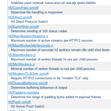
İsteklere yanıt verecek sunucunun ait olacağı grubu belirler.
H2CopyFiles on|off
Determine file handling in responses
H2Direct on|off
H2 Direct Protocol Switch
H2EarlyHints on|off
Determine sending of 103 status codes
H2MaxSessionStreams
n
Maximum number of active streams per HTTP/2 session.
H2MaxWorkerIdleSeconds
n
Maximum number of seconds h2 workers remain idle until shut down.
H2MaxWorkers
n
Maximum number of worker threads to use per child process.
H2MinWorkers
n
Minimal number of worker threads to use per child process.
H2ModernTLSOnly on|off
Require HTTP/2 connections to be "modern TLS" only
H2OutputBuffering on/off
Determine buffering behaviour of output
H2Padding numbits
Determine the range of padding bytes added to payload frames
H2Push on|off
H2 Server Push Switch