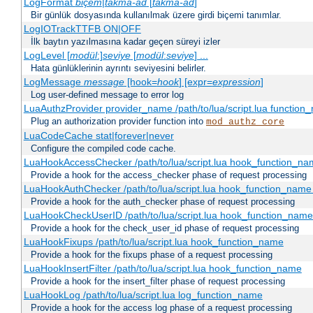
LogFormat
biçem
|
takma-ad
[
takma-ad
]
Bir günlük dosyasında kullanılmak üzere girdi biçemi tanımlar.
LogIOTrackTTFB ON|OFF
İlk baytın yazılmasına kadar geçen süreyi izler
LogLevel [
modül
:]
seviye
[
modül
:
seviye
] ...
Hata günlüklerinin ayrıntı seviyesini belirler.
LogMessage
message
[hook=
hook
] [expr=
expression
]
Log user-defined message to error log
LuaAuthzProvider provider_name /path/to/lua/script.lua function
Plug an authorization provider function into
mod_authz_core
LuaCodeCache stat|forever|never
Configure the compiled code cache.
LuaHookAccessChecker /path/to/lua/script.lua hook_function_name
Provide a hook for the access_checker phase of request processing
LuaHookAuthChecker /path/to/lua/script.lua hook_function_name [
Provide a hook for the auth_checker phase of request processing
LuaHookCheckUserID /path/to/lua/script.lua hook_function_name [
Provide a hook for the check_user_id phase of request processing
LuaHookFixups /path/to/lua/script.lua hook_function_name
Provide a hook for the fixups phase of a request processing
LuaHookInsertFilter /path/to/lua/script.lua hook_function_name
Provide a hook for the insert_filter phase of request processing
LuaHookLog /path/to/lua/script.lua log_function_name
Provide a hook for the access log phase of a request processing