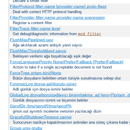
Declare a smart filter
FilterProtocol
filter-name
[
provider-name
]
proto-flags
Deal with correct HTTP protocol handling
FilterProvider
filter-name
provider-name
expression
Register a content filter
FilterTrace
filter-name
level
Get debug/diagnostic information from
mod_filter
FlushMaxPipelined
sayı
Ağa akıtılacak azami ardışık yanıt sayısı
FlushMaxThreshold
bayt-sayısı
Bekleyen verilerin ağa boşaltılacağı eşik değer
ForceLanguagePriority None|Prefer|Fallback [Prefer|Fallback]
Action to take if a single acceptable document is not found
ForceType
ortam-türü
|None
Bütün dosyaların belirtilen ortam türüyle sunulmasına sebep olur.
ForensicLog
dosya-adı
|
borulu-süreç
Adli günlük için dosya ismini belirler.
GlobalLog
dosya
|
boru
|
sağlayıcı
biçem
|
takma_ad
[env=[!]
ortam_d
Günlük dosyasının ismini ve biçemini belirler
GprofDir
/tmp/gprof/
|
/tmp/gprof/
%
gmon.out ayrıntılı inceleme verisinin yazılacağı dizin
GracefulShutdownTimeout
saniye
Sunucunun nazikçe kapatılmasının ardından ana süreç çıkana kadar ge
Group
unix-grubu