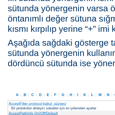
sütunda yönergenin varsa ön
öntanımlı değer sütuna sı
kısmı kırpılıp yerine “+” imi
Aşağıda sağdaki gösterge t
sütunda yönergenin kullanım
dördüncü sütunda ise yönerg
A
|
B
|
C
|
D
|
E
|
F
|
G
|
H
|
I
|
K
|
L
|
M
|
N
|
AcceptFilter
protocol
kabul_süzgeci
Bir protokolün dinleyici soketleri için en iyilemeleri ayarlar
AcceptPathInfo On|Off|Default