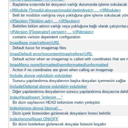
Başlatma sırasında bir dosyanın varlığı durumunda işleme sokulacak 
<IfModule [!]
modül-dosyası
|
modül-betimleyici
> ... </IfModule>
Belli bir modülün varlığına veya yokluğuna göre işleme sokulacak yöne
<IfSection [!]
bölüm-adı
> ... </IfSection>
Belirtilen bölüm adının varlığı veya yokluğuna bağlı olarak çalıştırılac
<IfVersion [[!]
operator
]
version
> ... </IfVersion>
contains version dependent configuration
ImapBase map|referer|
URL
Default
for imagemap files
base
ImapDefault error|nocontent|map|referer|
URL
Default action when an imagemap is called with coordinates that are n
ImapMenu none|formatted|semiformatted|unformatted
Action if no coordinates are given when calling an imagemap
Include
dosya-yolu
|
dizin-yolu
|
joker
Sunucu yapılandırma dosyalarının başka dosyaları içermesini sağlar.
IncludeOptional
dosya-yolu
|
dizin-yolu
|
joker
Diğer yapılandırma dosyalarının sunucu yapılandırma dosyasına dahil 
IndexHeadInsert
"imlenim ..."
Bir dizin sayfasının HEAD bölümüne metin yerleştirir.
IndexIgnore
dosya
[
dosya
] ...
Dizin içerik listesinden gizlenecek dosyaların listesi belirtilir.
IndexIgnoreReset ON|OFF
Bir dizini listelerken gizlenecek dosyalar listesini boşaltır