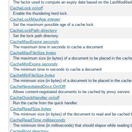
The factor used to compute an expiry date based on the LastModified
CacheLock
on|off
Enable the thundering herd lock.
CacheLockMaxAge
integer
Set the maximum possible age of a cache lock.
CacheLockPath
directory
Set the lock path directory.
CacheMaxExpire
seconds
The maximum time in seconds to cache a document
CacheMaxFileSize
bytes
The maximum size (in bytes) of a document to be placed in the cach
CacheMinExpire
seconds
The minimum time in seconds to cache a document
CacheMinFileSize
bytes
The minimum size (in bytes) of a document to be placed in the cache
CacheNegotiatedDocs On|Off
Allows content-negotiated documents to be cached by proxy servers
CacheQuickHandler
on|off
Run the cache from the quick handler.
CacheReadSize
bytes
The minimum size (in bytes) of the document to read and be cached 
CacheReadTime
milliseconds
The minimum time (in milliseconds) that should elapse while reading 
CacheRoot
directory