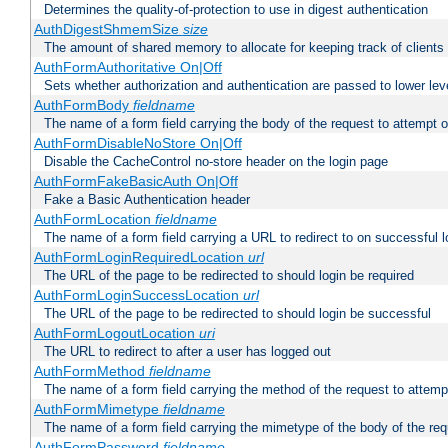
Determines the quality-of-protection to use in digest authentication
AuthDigestShmemSize
size
The amount of shared memory to allocate for keeping track of clients
AuthFormAuthoritative On|Off
Sets whether authorization and authentication are passed to lower le
AuthFormBody
fieldname
The name of a form field carrying the body of the request to attempt 
AuthFormDisableNoStore On|Off
Disable the CacheControl no-store header on the login page
AuthFormFakeBasicAuth On|Off
Fake a Basic Authentication header
AuthFormLocation
fieldname
The name of a form field carrying a URL to redirect to on successful l
AuthFormLoginRequiredLocation
url
The URL of the page to be redirected to should login be required
AuthFormLoginSuccessLocation
url
The URL of the page to be redirected to should login be successful
AuthFormLogoutLocation
uri
The URL to redirect to after a user has logged out
AuthFormMethod
fieldname
The name of a form field carrying the method of the request to attemp
AuthFormMimetype
fieldname
The name of a form field carrying the mimetype of the body of the req
AuthFormPassword
fieldname