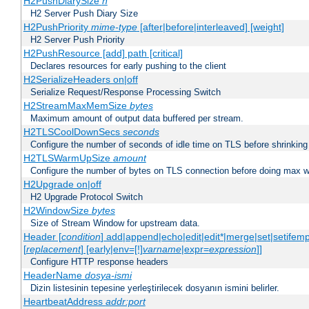
H2PushDiarySize
n
H2 Server Push Diary Size
H2PushPriority
mime-type
[after|before|interleaved] [weight]
H2 Server Push Priority
H2PushResource [add] path [critical]
Declares resources for early pushing to the client
H2SerializeHeaders on|off
Serialize Request/Response Processing Switch
H2StreamMaxMemSize
bytes
Maximum amount of output data buffered per stream.
H2TLSCoolDownSecs
seconds
Configure the number of seconds of idle time on TLS before shrinking
H2TLSWarmUpSize
amount
Configure the number of bytes on TLS connection before doing max w
H2Upgrade on|off
H2 Upgrade Protocol Switch
H2WindowSize
bytes
Size of Stream Window for upstream data.
Header [
condition
] add|append|echo|edit|edit*|merge|set|setifem
[
replacement
] [early|env=[!]
varname
|expr=
expression
]]
Configure HTTP response headers
HeaderName
dosya-ismi
Dizin listesinin tepesine yerleştirilecek dosyanın ismini belirler.
HeartbeatAddress
addr:port