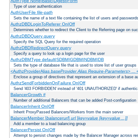
AuthType None|Basic|Digest|Form
Type of user authentication
AuthUserFile
file-path
Sets the name of a text file containing the list of users and passwords
AuthzDBDLoginToReferer On|Off
Determines whether to redirect the Client to the Referring page on succ
AuthzDBDQuery
query
Specify the SQL Query for the required operation
AuthzDBDRedirectQuery
query
Specify a query to look up a login page for the user
AuthzDBMType default|SDBM|GDBM|NDBM|DB
Sets the type of database file that is used to store list of user groups
<AuthzProviderAlias
baseProvider Alias Require-Parameters
> ...
Enclose a group of directives that represent an extension of a base au
AuthzSendForbiddenOnFailure On|Off
Send '403 FORBIDDEN' instead of '401 UNAUTHORIZED' if authenticat
BalancerGrowth
#
Number of additional Balancers that can be added Post-configuration
BalancerInherit On|Off
Inherit ProxyPassed Balancers/Workers from the main server
BalancerMember [
balancerurl
]
url
[
key=value [key=value ...]]
Add a member to a load balancing group
BalancerPersist On|Off
Attempt to persist changes made by the Balancer Manager across res