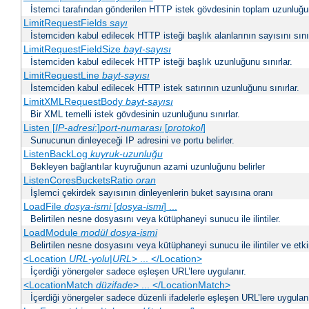
İstemci tarafından gönderilen HTTP istek gövdesinin toplam uzunluğun
LimitRequestFields
sayı
İstemciden kabul edilecek HTTP isteği başlık alanlarının sayısını sınır
LimitRequestFieldSize
bayt-sayısı
İstemciden kabul edilecek HTTP isteği başlık uzunluğunu sınırlar.
LimitRequestLine
bayt-sayısı
İstemciden kabul edilecek HTTP istek satırının uzunluğunu sınırlar.
LimitXMLRequestBody
bayt-sayısı
Bir XML temelli istek gövdesinin uzunluğunu sınırlar.
Listen [
IP-adresi
:]
port-numarası
[
protokol
]
Sunucunun dinleyeceği IP adresini ve portu belirler.
ListenBackLog
kuyruk-uzunluğu
Bekleyen bağlantılar kuyruğunun azami uzunluğunu belirler
ListenCoresBucketsRatio
oran
İşlemci çekirdek sayısının dinleyenlerin buket sayısına oranı
LoadFile
dosya-ismi
[
dosya-ismi
] ...
Belirtilen nesne dosyasını veya kütüphaneyi sunucu ile ilintiler.
LoadModule
modül dosya-ismi
Belirtilen nesne dosyasını veya kütüphaneyi sunucu ile ilintiler ve etki
<Location
URL-yolu
|
URL
> ... </Location>
İçerdiği yönergeler sadece eşleşen URL’lere uygulanır.
<LocationMatch
düzifade
> ... </LocationMatch>
İçerdiği yönergeler sadece düzenli ifadelerle eşleşen URL’lere uygulanı