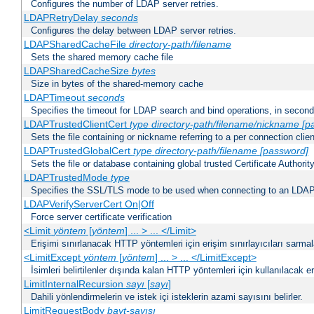
Configures the number of LDAP server retries.
LDAPRetryDelay
seconds
Configures the delay between LDAP server retries.
LDAPSharedCacheFile
directory-path/filename
Sets the shared memory cache file
LDAPSharedCacheSize
bytes
Size in bytes of the shared-memory cache
LDAPTimeout
seconds
Specifies the timeout for LDAP search and bind operations, in secon
LDAPTrustedClientCert
type
directory-path/filename/nickname
[p
Sets the file containing or nickname referring to a per connection clien
LDAPTrustedGlobalCert
type
directory-path/filename
[password]
Sets the file or database containing global trusted Certificate Authority 
LDAPTrustedMode
type
Specifies the SSL/TLS mode to be used when connecting to an LDAP
LDAPVerifyServerCert On|Off
Force server certificate verification
<Limit
yöntem
[
yöntem
] ... > ... </Limit>
Erişimi sınırlanacak HTTP yöntemleri için erişim sınırlayıcıları sarmal
<LimitExcept
yöntem
[
yöntem
] ... > ... </LimitExcept>
İsimleri belirtilenler dışında kalan HTTP yöntemleri için kullanılacak er
LimitInternalRecursion
sayı
[
sayı
]
Dahili yönlendirmelerin ve istek içi isteklerin azami sayısını belirler.
LimitRequestBody
bayt-sayısı