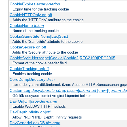
CookieExpires
expiry-period
Expiry time for the tracking cookie
CookieHTTPOnly on|off
Adds the 'HTTPOnly' attribute to the cookie
CookieName
token
Name of the tracking cookie
CookieSameSite None|Lax|Strict
Adds the 'SameSite' attribute to the cookie
CookieSecure on|off
Adds the 'Secure' attribute to the cookie
CookieStyle Netscape|Cookie|Cookie2|RFC2109|RFC2965
Format of the cookie header field
CookieTracking on|off
Enables tracking cookie
CoreDumpDirectory
dizin
dosyasını dökümlemek üzere Apache HTTP Sunucusunun geçme
core
CustomLog
dosya
|
borulu-süreç
biçem
|
takma-ad
[env=[!]
ortam-de
Günlük dosyasın ismini ve girdi biçemini belirler.
Dav On|Off|
provider-name
Enable WebDAV HTTP methods
DavDepthInfinity on|off
Allow PROPFIND, Depth: Infinity requests
DavGenericLockDB
file-path