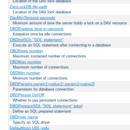
Location of the DAV lock database
DavLockDB
file-path
Location of the DAV lock database
DavMinTimeout
seconds
Minimum amount of time the server holds a lock on a DAV resource
DBDExptime
time-in-seconds
Keepalive time for idle connections
DBDInitSQL
"SQL statement"
Execute an SQL statement after connecting to a database
DBDKeep
number
Maximum sustained number of connections
DBDMax
number
Maximum number of connections
DBDMin
number
Minimum number of connections
DBDParams
param1
=
value1
[,
param2
=
value2
]
Parameters for database connection
DBDPersist On|Off
Whether to use persistent connections
DBDPrepareSQL
"SQL statement"
label
Define an SQL prepared statement
DBDriver
name
Specify an SQL driver
DefaultIcon
URL-yolu