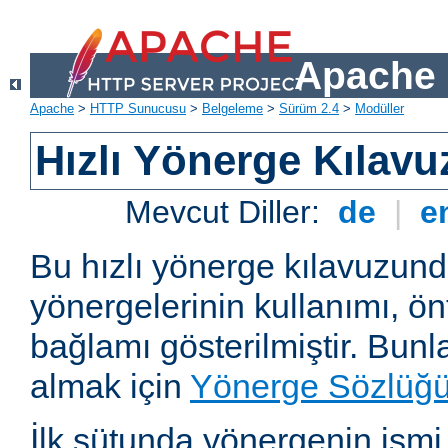
Apache 
Apache
>
HTTP Sunucusu
>
Belgeleme
>
Sürüm 2.4
>
Modüller
Hızlı Yönerge Kılavu
Mevcut Diller:
de
|
e
Bu hızlı yönerge kılavuzun
yönergelerinin kullanımı, ö
bağlamı gösterilmiştir. Bunlar
almak için
Yönerge Sözlüğ
İlk sütunda yönergenin ismi ve