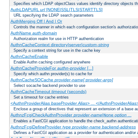
Specifies which LDAP objectClass values identify directory objects t
AuthLDAPURL
url
[NONE|SSL|TLS|STARTTLS]
URL specifying the LDAP search parameters
AuthMerging Off | And | Or
Controls the manner in which each configuration section's authorizatio
AuthName
auth-domain
Authorization realm for use in HTTP authentication
AuthnCacheContext directory|server|
custom-string
Specify a context string for use in the cache key
AuthnCacheEnable
Enable Authn caching configured anywhere
AuthnCacheProvideFor
authn-provider
[...]
Specify which authn provider(s) to cache for
AuthnCacheSOCache
provider-name[:provider-args]
Select socache backend provider to use
AuthnCacheTimeout
timeout
(seconds)
Set a timeout for cache entries
<AuthnProviderAlias
baseProvider Alias
> ... </AuthnProviderAlias
Enclose a group of directives that represent an extension of a base au
AuthnzFcgiCheckAuthnProvider
provider-name
|
option
...
None
Enables a FastCGI application to handle the check_authn authenticat
AuthnzFcgiDefineProvider
type
provider-name
backend-address
Defines a FastCGI application as a provider for authentication and/or 