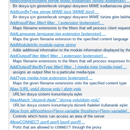
AddIconByEncoding
simge
MIME-kodlaması
[
MIME-kodlaması
] ..
Bir dosya için gösterilecek simgeyi dosyanın MIME kodlamasına göre b
AddIconByType
simge
MIME-türü
[
MIME-türü
] ...
Bir dosya için gösterilecek simgeyi dosyanın MIME türüne göre belirle
AddInputFilter
filter
[;
filter
...]
extension
[
extension
] ...
Maps filename extensions to the filters that will process client reques
AddLanguage
language-tag
extension
[
extension
] ...
Maps the given filename extension to the specified content language
AddModuleInfo
module-name
string
Adds additional information to the module information displayed by the
AddOutputFilter
filter
[;
filter
...]
extension
[
extension
] ...
Maps filename extensions to the filters that will process responses fr
AddOutputFilterByType
filter
[;
filter
...]
media-type
[
media-type
] ...
assigns an output filter to a particular media-type
AddType
media-type
extension
[
extension
] ...
Maps the given filename extensions onto the specified content type
Alias [
URL-yolu
]
dosya-yolu
|
dizin-yolu
URL’leri dosya sistemi konumlarıyla eşler.
AliasMatch "
düzenli-ifade
" "
dosya-yolu
|
dizin-yolu
"
URL’leri dosya sistemi konumlarıyla düzenli ifadeleri kullanarak eşler.
Allow from all|
host
|env=[!]
env-variable
[
host
|env=[!]
env-variable
] .
Controls which hosts can access an area of the server
AllowCONNECT
port
[-
port
] [
port
[-
port
]] ...
Ports that are allowed to
through the proxy
CONNECT