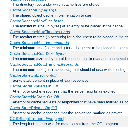
The directory root under which cache files are stored
CacheSocache
type[:args]
The shared object cache implementation to use
CacheSocacheMaxSize
bytes
The maximum size (in bytes) of an entry to be placed in the cache
CacheSocacheMaxTime
seconds
The maximum time (in seconds) for a document to be placed in the c
CacheSocacheMinTime
seconds
The minimum time (in seconds) for a document to be placed in the c
CacheSocacheReadSize
bytes
The minimum size (in bytes) of the document to read and be cached 
CacheSocacheReadTime
milliseconds
The minimum time (in milliseconds) that should elapse while reading 
CacheStaleOnError
on|off
Serve stale content in place of 5xx responses.
CacheStoreExpired On|Off
Attempt to cache responses that the server reports as expired
CacheStoreNoStore On|Off
Attempt to cache requests or responses that have been marked as no
CacheStorePrivate On|Off
Attempt to cache responses that the server has marked as private
CGIDScriptTimeout
time
[s|ms]
The length of time to wait for more output from the CGI program