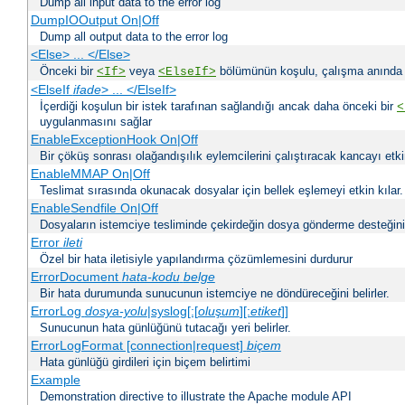
Dump all input data to the error log
DumpIOOutput On|Off
Dump all output data to the error log
<Else> ... </Else>
Önceki bir
veya
bölümünün koşulu, çalışma anında bir
<If>
<ElseIf>
<ElseIf
ifade
> ... </ElseIf>
İçerdiği koşulun bir istek tarafınan sağlandığı ancak daha önceki bir
<
uygulanmasını sağlar
EnableExceptionHook On|Off
Bir çöküş sonrası olağandışılık eylemcilerini çalıştıracak kancayı etkin
EnableMMAP On|Off
Teslimat sırasında okunacak dosyalar için bellek eşlemeyi etkin kılar.
EnableSendfile On|Off
Dosyaların istemciye tesliminde çekirdeğin dosya gönderme desteğinin 
Error
ileti
Özel bir hata iletisiyle yapılandırma çözümlemesini durdurur
ErrorDocument
hata-kodu
belge
Bir hata durumunda sunucunun istemciye ne döndüreceğini belirler.
ErrorLog
dosya-yolu
|syslog[:[
oluşum
][:
etiket
]]
Sunucunun hata günlüğünü tutacağı yeri belirler.
ErrorLogFormat [connection|request]
biçem
Hata günlüğü girdileri için biçem belirtimi
Example
Demonstration directive to illustrate the Apache module API