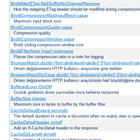
BrotliAlterETag AddSuffix|NoChange|Remove
How the outgoing ETag header should be modified during compressio
BrotliCompressionMaxInputBlock
value
Maximum input block size
BrotliCompressionQuality
value
Compression quality
BrotliCompressionWindow
value
Brotli sliding compression window size
BrotliFilterNote [
type
]
notename
Places the compression ratio in a note for logging
BrowserMatch
düzifd [!]ort-değişkeni
[=
değer
] [[!]
ort-değişkeni
[=
de
Ortam değişkenlerini HTTP kullanıcı arayüzüne göre belirler.
BrowserMatchNoCase
düzifd [!]ort-değişkeni
[=
değer
] [[!]
ort-değiş
Ortam değişkenlerini HTTP kullanıcı arayüzünün harf büyüklüğüne duyar
BufferedLogs On|Off
Günlük girdilerini diske yazmadan önce bellekte tamponlar
BufferSize integer
Maximum size in bytes to buffer by the buffer filter
CacheDefaultExpire
seconds
The default duration to cache a document when no expiry date is spec
CacheDetailHeader
on|off
Add an X-Cache-Detail header to the response.
CacheDirLength
length
The number of characters in subdirectory names