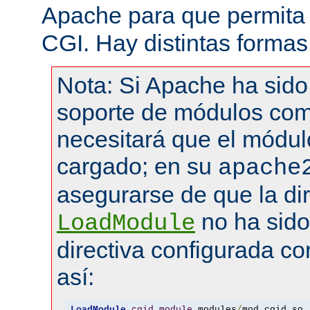
Apache para que permita 
CGI. Hay distintas formas
Nota: Si Apache ha sid
soporte de módulos com
necesitará que el módul
cargado; en su
apache
asegurarse de que la dir
no ha sid
LoadModule
directiva configurada co
así:
LoadModule
cgid_module
 modules
/
mod_cgid
.
so