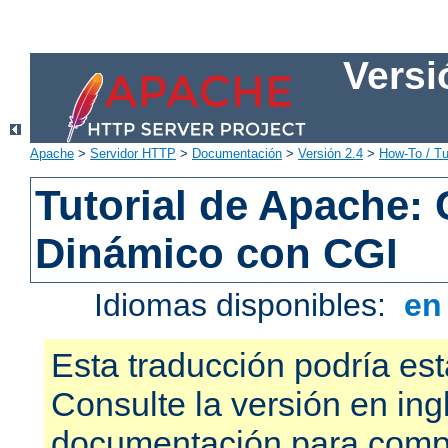
Versi
Apache
>
Servidor HTTP
>
Documentación
>
Versión 2.4
>
How-To / Tu
Tutorial de Apache:
Dinámico con CGI
Idiomas disponibles:
e
Esta traducción podría est
Consulte la versión en ing
documentación para compr