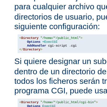
para cualquier archivo q
directorios de usuario, pu
siguiente configuración:
<
Directory
"/home/*/public_html"
>
Options
+ExecCGI
AddHandler
 cgi-script 
.
</
Directory
>
Si quiere designar un sub
dentro de un directorio de
todos los ficheros serán 
programa CGI, puede usar
<
Directory
"/home/*/public_html/cgi-bin"
>
Options
ExecCGI