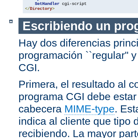
SetHandler
</
Directory
>
Escribiendo un pro
Hay dos diferencias princ
programación ``regular'' 
CGI.
Primera, el resultado al c
programa CGI debe estar
cabecera
MIME-type
. Es
indica al cliente que tipo
recibiendo. La mayor part