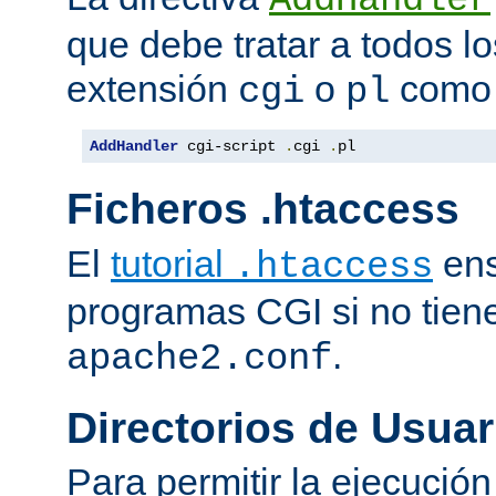
que debe tratar a todos lo
extensión
o
como 
cgi
pl
AddHandler
 cgi-script 
.
cgi 
.
pl
Ficheros .htaccess
El
tutorial
ens
.htaccess
programas CGI si no tien
.
apache2.conf
Directorios de Usuar
Para permitir la ejecuci