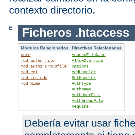
contexto directorio.
Ficheros .htaccess
Módulos Relacionados
Directivas Relacionadas
core
AccessFileName
mod_authn_file
AllowOverride
mod_authz_groupfile
Options
mod_cgi
AddHandler
mod_include
SetHandler
mod_mime
AuthType
AuthName
AuthUserFile
AuthGroupFile
Require
Debería evitar usar fich