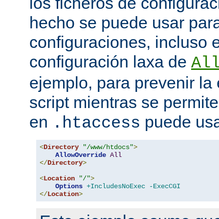
los ficheros de configurac
hecho se puede usar para 
configuraciones, incluso 
configuración laxa de
Al
ejemplo, para prevenir la
script mientras se permite
en
puede usa
.htaccess
<
Directory
"/www/htdocs"
>
AllowOverride
All
</
Directory
>
<
Location
"/"
>
Options
+IncludesNoExec
-ExecCGI
</
Location
>