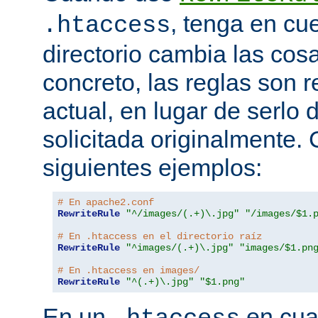
, tenga en cu
.htaccess
directorio cambia las cos
concreto, las reglas son re
actual, en lugar de serlo 
solicitada originalmente.
siguientes ejemplos:
# En apache2.conf
RewriteRule
"^/images/(.+)\.jpg"
"/images/$1.
# En .htaccess en el directorio raíz
RewriteRule
"^images/(.+)\.jpg"
"images/$1.pn
# En .htaccess en images/
RewriteRule
"^(.+)\.jpg"
"$1.png"
En un
en cual