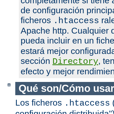
completamente si tiene 
de configuración princip
ficheros
ral
.htaccess
Apache http. Cualquier d
pueda incluir en un fich
estará mejor configurad
sección
, te
Directory
efecto y mejor rendimien
Qué son/Cómo usar
Los ficheros
(
.htaccess
configuración distribuida"