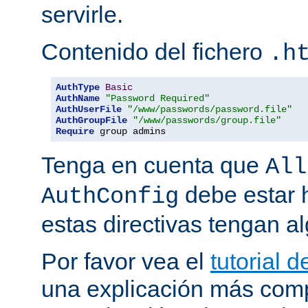
servirle.
Contenido del fichero
.h
AuthType
Basic
AuthName
"Password Required"
AuthUserFile
"/www/passwords/password.file"
AuthGroupFile
"/www/passwords/group.file"
Require
 group admins
Tenga en cuenta que
All
debe estar h
AuthConfig
estas directivas tengan al
Por favor vea el
tutorial 
una explicación más comp