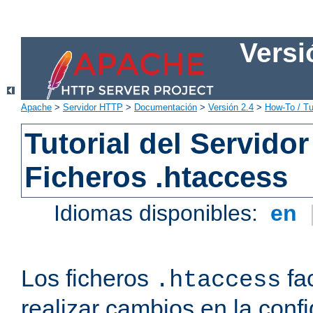
Versi
Apache
>
Servidor HTTP
>
Documentación
>
Versión 2.4
>
How-To / Tu
Tutorial del Servid
Ficheros .htaccess
Idiomas disponibles:
en
Los ficheros
fac
.htaccess
realizar cambios en la conf