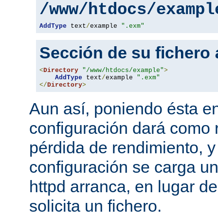
/www/htdocs/exampl
AddType
 text
/
example 
".exm"
Sección de su fichero
<
Directory
"/www/htdocs/example"
>
AddType
 text
/
example 
".exm"
</
Directory
>
Aun así, poniendo ésta en
configuración dará como 
pérdida de rendimiento, y
configuración se carga u
httpd arranca, en lugar d
solicita un fichero.