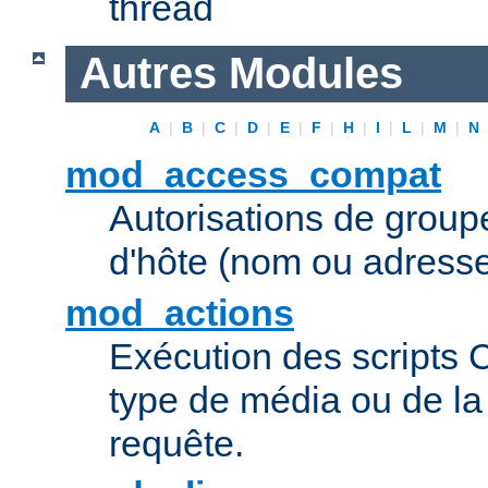
thread
Autres Modules
A
|
B
|
C
|
D
|
E
|
F
|
H
|
I
|
L
|
M
|
N
mod_access_compat
Autorisations de grou
d'hôte (nom ou adresse
mod_actions
Exécution des scripts 
type de média ou de l
requête.