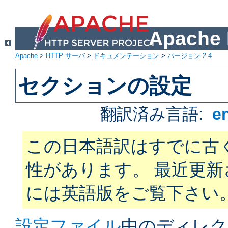
Apach
Apache
>
HTTP サーバ
>
ドキュメンテーション
>
バージョン 2.4
セクションの設定
翻訳済み言語:
e
この日本語訳はすでに古
性があります。 最近更
には英語版をご覧下さい
設定ファイル
中のディレク