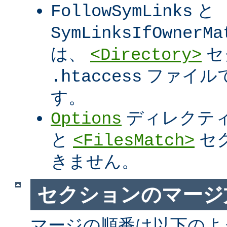
と
FollowSymLinks
SymLinksIfOwnerMa
は、
セ
<Directory>
ファイル
.htaccess
す。
ディレクテ
Options
と
セ
<FilesMatch>
きません。
セクションのマージ
マージの順番は以下のよ