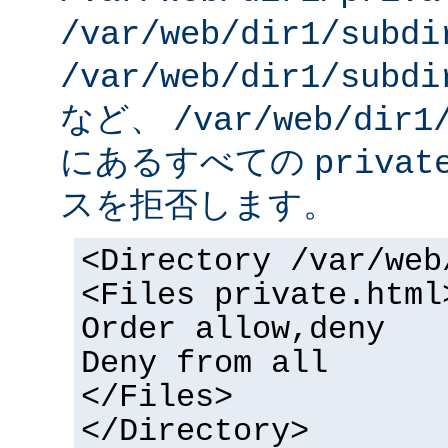
/var/web/dir1/subdi
/var/web/dir1/subdi
など、
/var/web/dir1
にあるすべての
privat
スを拒否します。
<Directory /var/web
<Files private.html
Order allow,deny
Deny from all
</Files>
</Directory>