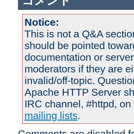
コメント
Notice:
This is not a Q&A sect
should be pointed towar
documentation or serve
moderators if they are 
invalid/off-topic. Quest
Apache HTTP Server shou
IRC channel, #httpd, on 
mailing lists
.
Comments are disabled fo