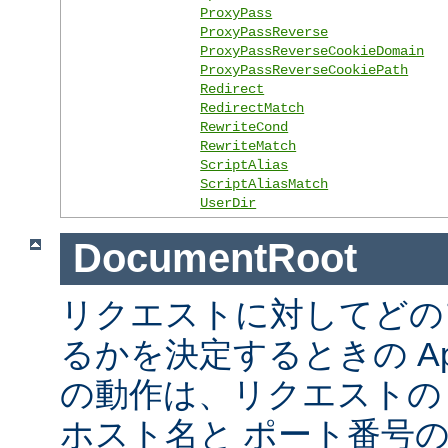
ProxyPass
ProxyPassReverse
ProxyPassReverseCookieDomain
ProxyPassReverseCookiePath
Redirect
RedirectMatch
RewriteCond
RewriteMatch
ScriptAlias
ScriptAliasMatch
UserDir
DocumentRoot
リクエストに対してどの
るかを決定するときの Ap
の動作は、リクエストの URL
ホスト名と ポート番号の