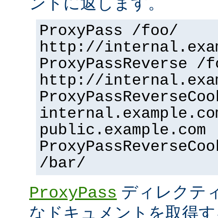
ントに返します。
ProxyPass /foo/
http://internal.exa
ProxyPassReverse /f
http://internal.exa
ProxyPassReverseCoo
internal.example.co
public.example.com
ProxyPassReverseCoo
/bar/
ディレクティ
ProxyPass
なドキュメントを取得す