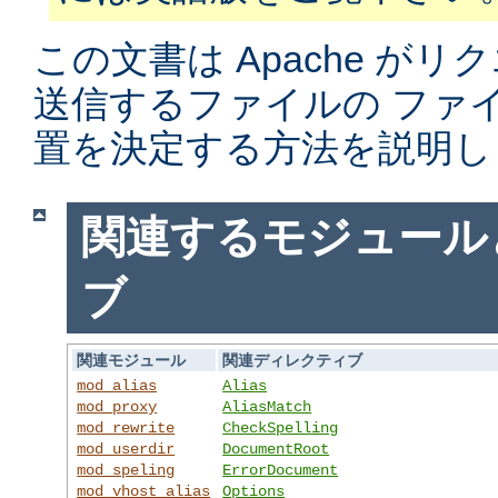
この文書は Apache がリ
送信するファイルの ファ
置を決定する方法を説明し
関連するモジュール
ブ
関連モジュール
関連ディレクティブ
mod_alias
Alias
mod_proxy
AliasMatch
mod_rewrite
CheckSpelling
mod_userdir
DocumentRoot
mod_speling
ErrorDocument
mod_vhost_alias
Options