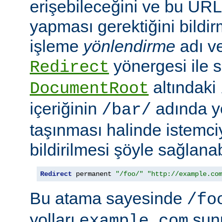
erişebileceğini ve bu URL i
yapması gerektiğini bildir
işleme
yönlendirme
adı ve
yönergesi ile s
Redirect
altındaki
DocumentRoot
içeriğinin
adında ye
/bar/
taşınması halinde istemc
bildirilmesi şöyle sağlanabi
Redirect
 permanent 
"/foo/"
"http://example.co
Bu atama sayesinde
/fo
yolları
sun
example.com