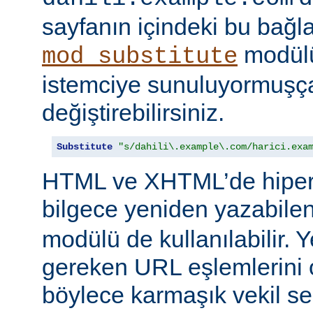
sayfanın içindeki bu bağlar
modülü
mod_substitute
istemciye sunuluyormuşç
değiştirebilirsiniz.
Substitute
"s/dahili\.example\.com/harici.exa
HTML ve XHTML’de hiper
bilgece yeniden yazabile
modülü de kullanılabilir. 
gereken URL eşlemlerini o
böylece karmaşık vekil se