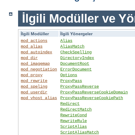
İlgili Modüller ve Y
İlgili Modüller
İlgili Yönergeler
mod_actions
Alias
mod_alias
AliasMatch
mod_autoindex
CheckSpelling
mod_dir
DirectoryIndex
mod_imagemap
DocumentRoot
mod_negotiation
ErrorDocument
mod_proxy
Options
mod_rewrite
ProxyPass
mod_speling
ProxyPassReverse
mod_userdir
ProxyPassReverseCookieDomain
mod_vhost_alias
ProxyPassReverseCookiePath
Redirect
RedirectMatch
RewriteCond
RewriteRule
ScriptAlias
ScriptAliasMatch