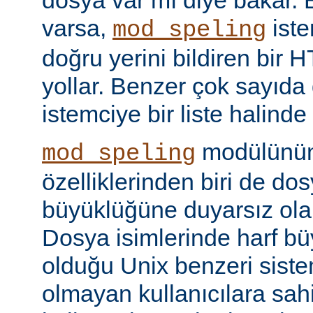
dosya var mı diye bakar. 
varsa,
iste
mod_speling
doğru yerini bildiren bir
yollar. Benzer çok sayıda
istemciye bir liste halinde
modülünün 
mod_speling
özelliklerinden biri de dos
büyüklüğüne duyarsız olar
Dosya isimlerinde harf b
olduğu Unix benzeri siste
olmayan kullanıcılara sah