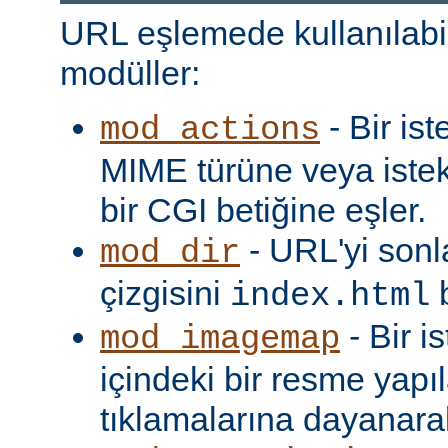
URL eşlemede kullanılabi
modüller:
- Bir is
mod_actions
MIME türüne veya iste
bir CGI betiğine eşler.
- URL'yi sonl
mod_dir
çizgisini
b
index.html
- Bir i
mod_imagemap
içindeki bir resme yapıl
tıklamalarına dayanarak