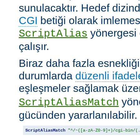
sunulacaktır. Hedef dizind
CGI
betiği olarak imlemes
yönergesi 
ScriptAlias
çalışır.
Biraz daha fazla esnekliği
durumlarda
düzenli ifadel
eşleşmeler sağlamak üz
yöne
ScriptAliasMatch
gücünden yararlanılabilir.
ScriptAliasMatch
"^/~([a-zA-Z0-9]+)/cgi-bin/(