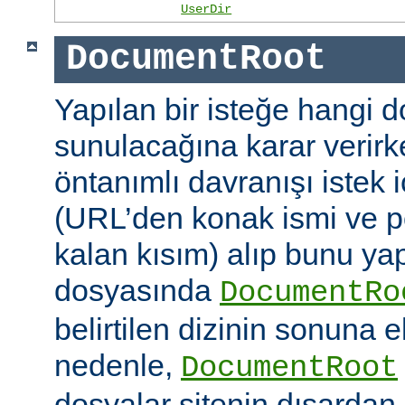
UserDir
DocumentRoot
Yapılan bir isteğe hangi 
sunulacağına karar verirk
öntanımlı davranışı istek
(URL’den konak ismi ve po
kalan kısım) alıp bunu ya
dosyasında
DocumentRo
belirtilen dizinin sonuna 
nedenle,
DocumentRoot
dosyalar sitenin dışardan