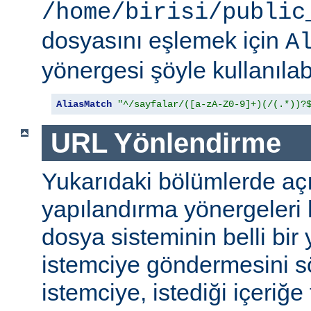
/home/birisi/public
dosyasını eşlemek için
A
yönergesi şöyle kullanılabi
AliasMatch
"^/sayfalar/([a-zA-Z0-9]+)(/(.*))?
URL Yönlendirme
Yukarıdaki bölümlerde aç
yapılandırma yönergeleri h
dosya sisteminin belli bir 
istemciye göndermesini s
istemciye, istediği içeriğe 