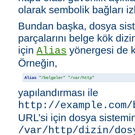
olarak sembolik bağları i
Bundan başka, dosya siste
parçalarını belge kök dizi
için
yönergesi de ku
Alias
Örneğin,
Alias
"/belgeler"
"/var/http"
yapılandırması ile
http://example.com/
URL’si için dosya sistemi
/var/http/dizin/dos