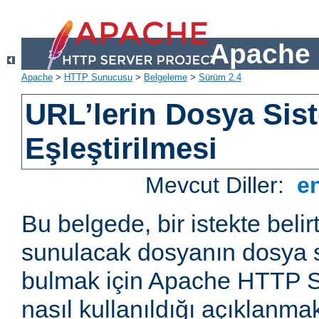
Apache 
Apache
>
HTTP Sunucusu
>
Belgeleme
>
Sürüm 2.4
URL’lerin Dosya Sist
Eşleştirilmesi
Mevcut Diller:
e
Bu belgede, bir istekte belir
sunulacak dosyanın dosya s
bulmak için Apache HTTP S
nasıl kullanıldığı açıklanmak