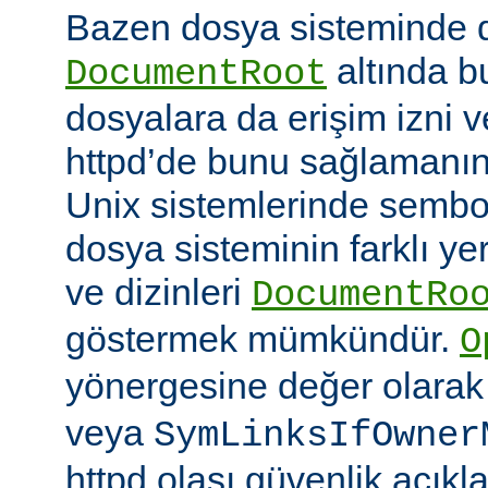
Bazen dosya sisteminde 
altında 
DocumentRoot
dosyalara da erişim izni v
httpd’de bunu sağlamanın çe
Unix sistemlerinde sembo
dosya sisteminin farklı ye
ve dizinleri
DocumentRo
göstermek mümkündür.
O
yönergesine değer olara
veya
SymLinksIfOwner
httpd olası güvenlik açıkl