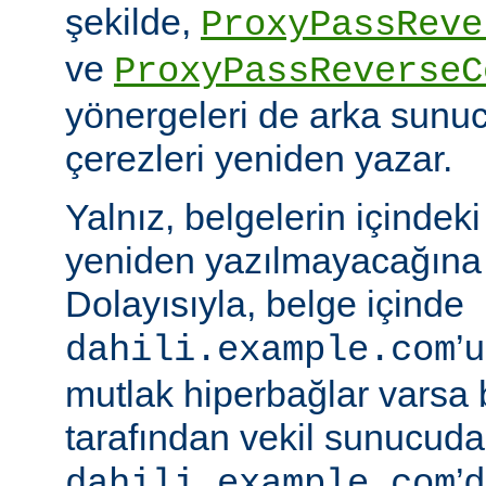
şekilde,
ProxyPassReve
ve
ProxyPassReverseC
yönergeleri de arka sunu
çerezleri yeniden yazar.
Yalnız, belgelerin içindek
yeniden yazılmayacağına 
Dolayısıyla, belge içinde
’
dahili.example.com
mutlak hiperbağlar varsa 
tarafından vekil sunucud
’d
dahili.example.com