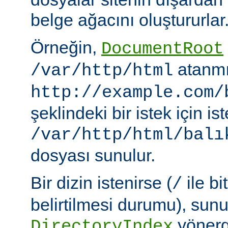
belge ağacını oluştururlar
Örneğin,
DocumentRoot
atanmı
/var/http/html
http://example.com/
şeklindeki bir istek için i
/var/http/html/balı
dosyası sunulur.
Bir dizin istenirse (
ile bi
/
belirtilmesi durumu), sun
yönerge
DirectoryIndex