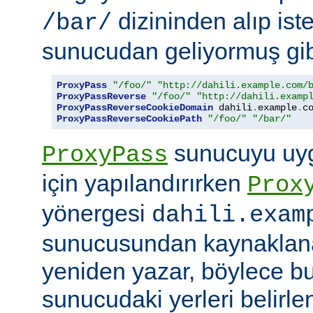
dizininden alıp ist
/bar/
sunucudan geliyormuş gib
ProxyPass
"/foo/"
"http://dahili.example.com/
ProxyPassReverse
"/foo/"
"http://dahili.examp
ProxyPassReverseCookieDomain
 dahili
.
example
.
c
ProxyPassReverseCookiePath
"/foo/"
"/bar/"
sunucuyu uyg
ProxyPass
için yapılandırırken
Prox
yönergesi
dahili.exam
sunucusundan kaynaklana
yeniden yazar, böylece bu
sunucudaki yerleri belirle