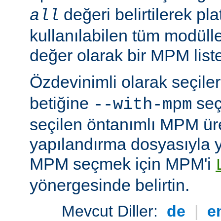
değeri belirtilerek pla
all
kullanılabilen tüm modüller
değer olarak bir MPM listesi
Özdevinimli olarak seçil
betiğine
seç
--with-mpm
seçilen öntanımlı MPM ür
yapılandırma dosyasıyla yü
MPM seçmek için MPM'i
yönergesinde belirtin.
Mevcut Diller:
de
|
e