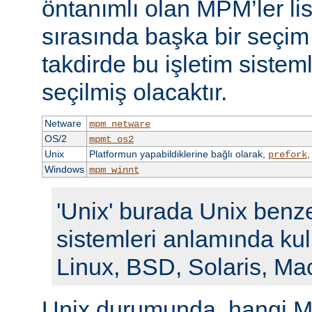
öntanımlı olan MPM’ler li
sırasında başka bir seçi
takdirde bu işletim siste
seçilmiş olacaktır.
Netware
mpm_netware
OS/2
mpmt_os2
Unix
Platformun yapabildiklerine bağlı olarak,
prefork
Windows
mpm_winnt
'Unix' burada Unix benze
sistemleri anlamında kull
Linux, BSD, Solaris, Ma
Unix durumunda, hangi M