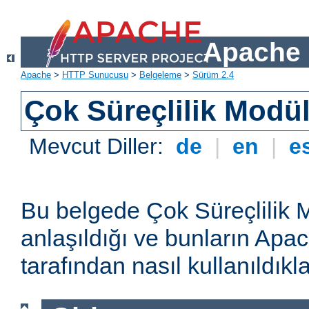
Apache 
Apache
>
HTTP Sunucusu
>
Belgeleme
>
Sürüm 2.4
Çok Süreçlilik Modül
Mevcut Diller:
de
|
en
|
e
Bu belgede Çok Süreçlilik 
anlaşıldığı ve bunların A
tarafından nasıl kullanıldıkla