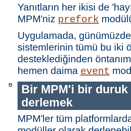
Yanıtların her ikisi de 'hay
MPM'niz
modülü
prefork
Uygulamada, günümüzdeki
sistemlerinin tümü bu iki ö
desteklediğinden öntanı
hemen daima
modü
event
Bir MPM'i bir duruk
derlemek
MPM'ler tüm platformlarda
modüller olarak derlenebi