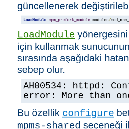
güncellenerek değiştirilebil
LoadModule
mpm_prefork_module
 modules
/
mod_mpm
yönergesini
LoadModule
için kullanmak sunucunun
sırasında aşağıdaki hata
sebep olur.
AH00534: httpd: Con
error: More than on
Bu özellik
bet
configure
seçeneği ile
mpms-shared