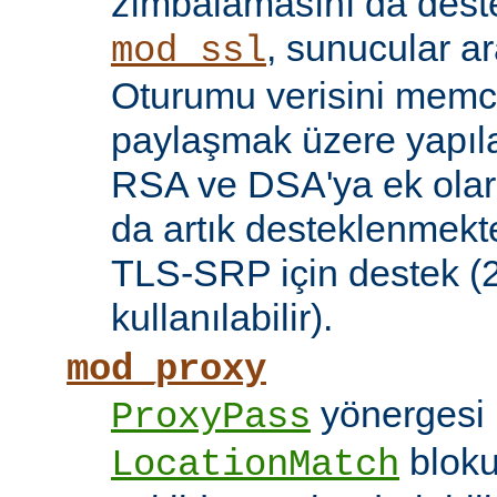
zımbalamasını da deste
, sunucular a
mod_ssl
Oturumu verisini mem
paylaşmak üzere yapılan
RSA ve DSA'ya ek olar
da artık desteklenmekte
TLS-SRP için destek (2.
kullanılabilir).
mod_proxy
yönergesi 
ProxyPass
bloku
LocationMatch