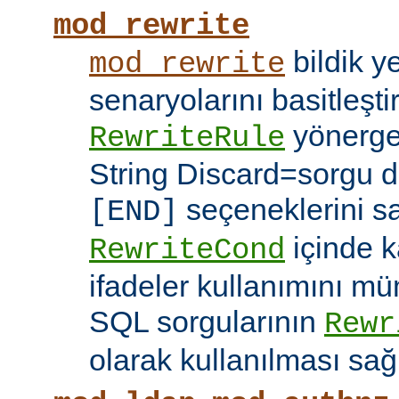
mod_rewrite
bildik 
mod_rewrite
senaryolarını basitleşti
yönerg
RewriteRule
String Discard=sorgu diz
seçeneklerini s
[END]
içinde k
RewriteCond
ifadeler kullanımını mü
SQL sorgularının
Rewr
olarak kullanılması sağ