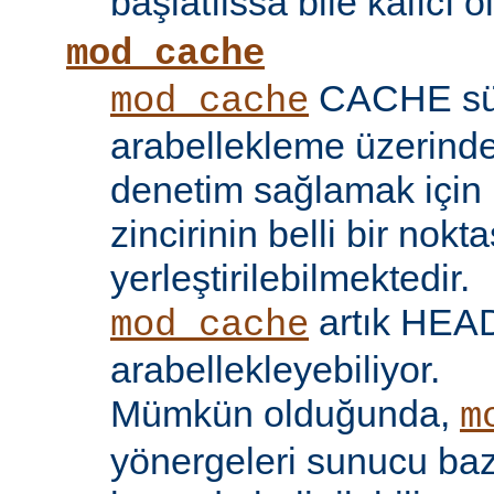
başlatılssa bile kalıcı ol
mod_cache
CACHE sü
mod_cache
arabellekleme üzerind
denetim sağlamak için 
zincirinin belli bir nokt
yerleştirilebilmektedir.
artık HEAD 
mod_cache
arabellekleyebiliyor.
Mümkün olduğunda,
m
yönergeleri sunucu bazı