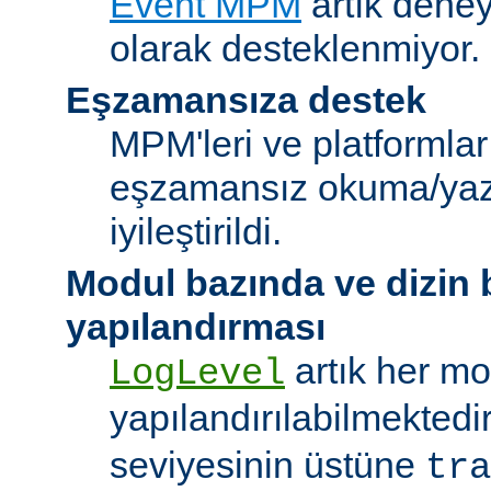
Event MPM
artık deney
olarak desteklenmiyor.
Eşzamansıza destek
MPM'leri ve platformlar
eşzamansız okuma/ya
iyileştirildi.
Modul bazında ve dizin
yapılandırması
artık her mo
LogLevel
yapılandırılabilmektedi
seviyesinin üstüne
tra