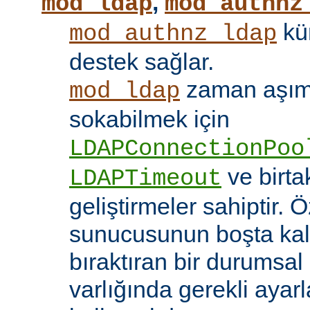
,
mod_ldap
mod_authnz
kü
mod_authnz_ldap
destek sağlar.
zaman aşıml
mod_ldap
sokabilmek için
LDAPConnectionPoo
ve birt
LDAPTimeout
geliştirmeler sahiptir. 
sunucusunun boşta kalm
bıraktıran bir durumsal
varlığında gerekli ayar