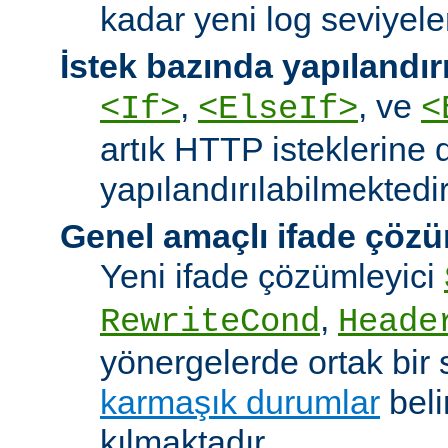
kadar yeni log seviyeler
İstek bazında yapılandı
,
, ve
<If>
<ElseIf>
<
artık HTTP isteklerine 
yapılandırılabilmektedir
Genel amaçlı ifade çözü
Yeni ifade çözümleyici
,
RewriteCond
Heade
yönergelerde ortak bir 
karmaşık durumlar
bel
kılmaktadır.