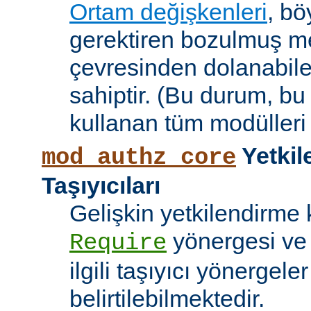
Ortam değişkenleri
, bö
gerektiren bozulmuş me
çevresinden dolanabile
sahiptir. (Bu durum, bu
kullanan tüm modülleri e
Yetkil
mod_authz_core
Taşıyıcıları
Gelişkin yetkilendirme k
yönergesi v
Require
ilgili taşıyıcı yönergele
belirtilebilmektedir.