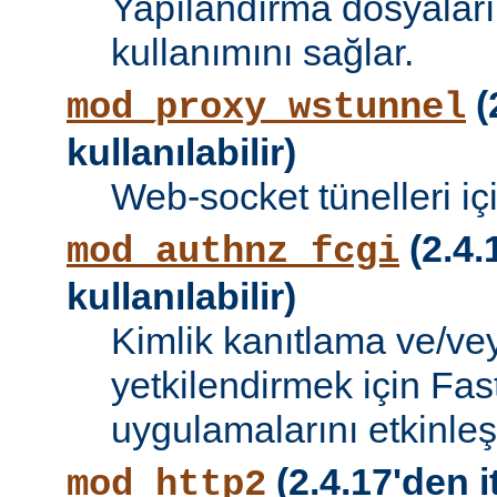
Yapılandırma dosyalar
kullanımını sağlar.
(
mod_proxy_wstunnel
kullanılabilir)
Web-socket tünelleri iç
(2.4.
mod_authnz_fcgi
kullanılabilir)
Kimlik kanıtlama ve/vey
yetkilendirmek için Fa
uygulamalarını etkinleşti
(2.4.17'den i
mod_http2