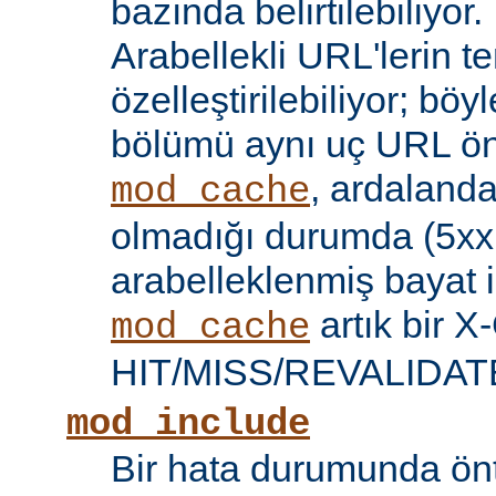
bazında belirtilebiliyor.
Arabellekli URL'lerin t
özelleştirilebiliyor; böy
bölümü aynı uç URL öne
, ardalanda
mod_cache
olmadığı durumda (5xx 
arabelleklenmiş bayat iç
artık bir X
mod_cache
HIT/MISS/REVALIDATE y
mod_include
Bir hata durumunda önt