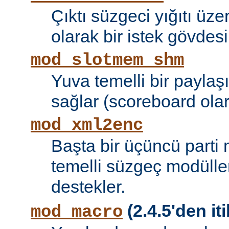
Çıktı süzgeci yığıtı üze
olarak bir istek gövdesi
mod_slotmem_shm
Yuva temelli bir paylaşı
sağlar (scoreboard olara
mod_xml2enc
Başta bir üçüncü parti
temelli süzgeç modüller
destekler.
(2.4.5'den iti
mod_macro