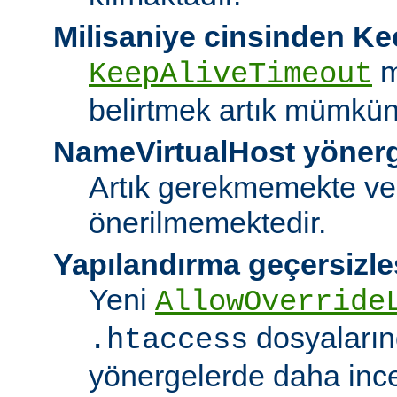
Milisaniye cinsinden K
m
KeepAliveTimeout
belirtmek artık mümkün
NameVirtualHost yöner
Artık gerekmemekte ve
önerilmemektedir.
Yapılandırma geçersizle
Yeni
AllowOverride
dosyalarınd
.htaccess
yönergelerde daha ince