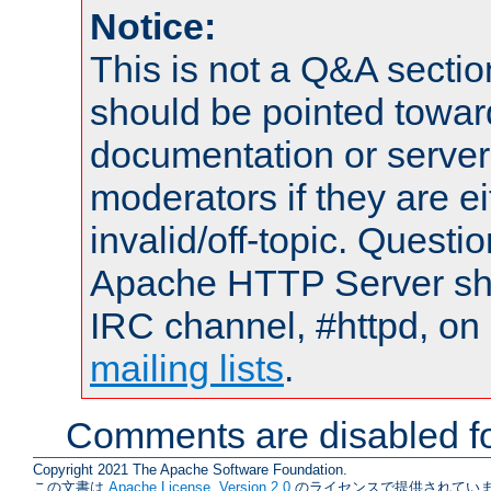
Notice:
This is not a Q&A sect
should be pointed towar
documentation or serve
moderators if they are 
invalid/off-topic. Quest
Apache HTTP Server shou
IRC channel, #httpd, on 
mailing lists
.
Comments are disabled fo
Copyright 2021 The Apache Software Foundation.
この文書は
Apache License, Version 2.0
のライセンスで提供されていま