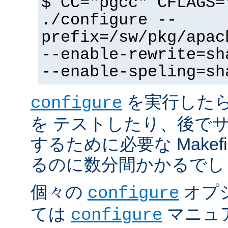
$ CC="pgcc" CFLAGS=
./configure --
prefix=/sw/pkg/apac
--enable-rewrite=sh
--enable-speling=sh
を実行した
configure
を テストしたり、後で
するために必要な Makef
るのに数分間かかるでし
個々の
オプ
configure
ては
マニュ
configure