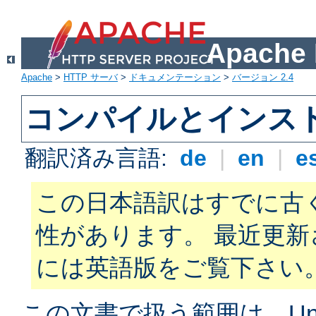
Apach
Apache
>
HTTP サーバ
>
ドキュメンテーション
>
バージョン 2.4
コンパイルとインス
翻訳済み言語:
de
|
en
|
e
この日本語訳はすでに古
性があります。 最近更
には英語版をご覧下さい
この文書で扱う範囲は、Unix