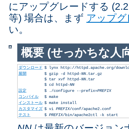
にアップグレードする (2.2.50
等) 場合は、まず
アップグ
い。
概要 (せっかちな人向
ダウンロード
$ lynx http://httpd.apache.org/downl
展開
$ gzip -d httpd-
NN
.tar.gz
$ tar xvf httpd-
NN
.tar
$ cd httpd-
NN
設定
$ ./configure --prefix=
PREFIX
コンパイル
$ make
インストール
$ make install
カスタマイズ
$ vi
PREFIX
/conf/apache2.conf
テスト
$
PREFIX
/bin/apache2ctl -k start
NN
は最新のバージョン